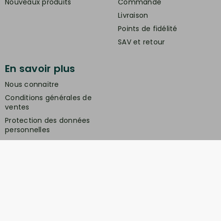
Nouveaux produits
Commande
Livraison
Points de fidélité
SAV et retour
En savoir plus
Nous connaitre
Conditions générales de
ventes
Protection des données
personnelles
Mentions légales
Contactez-nous
Service client
Retrait gratuit à la boutique (10h-18h) :
Avenue du modéliste - 1160 rue de la Bergeresse
- 45160 Olivet