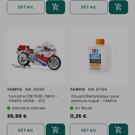
DÉTAIL
DÉTAIL
TAMIYA
Ref. 14058
TAMIYA
Ref. 87194
Yamaha FZR750R, OW01 -
Diluant/Retardateur pour
TAMIYA 14058 - 1/12
peinture laqué - TAMIYA
87194
Derniers articles
En Stock
39,99 €
11,25 €
DÉTAIL
DÉTAIL