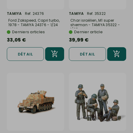
TAMIYA
Ref. 24376
TAMIYA
Ref. 35322
Ford Zakspeed, Capri turbo,
Char israélien, M1 super
1978 - TAMIYA 24376 - 1/24
sherman - TAMIYA 35322 -
1/35
Derniers articles
Dernier article
33,05 €
39,99 €
DÉTAIL
DÉTAIL