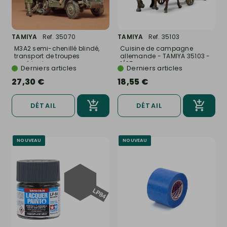
TAMIYA
Ref. 35070
TAMIYA
Ref. 35103
M3A2 semi-chenillé blindé,
Cuisine de campagne
transport de troupes
allemande - TAMIYA 35103 -
américain...
1/35
Derniers articles
Derniers articles
27,30 €
18,55 €
DÉTAIL
DÉTAIL
NOUVEAU
NOUVEAU