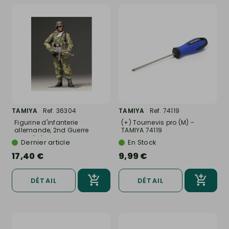
TAMIYA
Ref. 36304
TAMIYA
Ref. 74119
Figurine d'infanterie
(+) Tournevis pro (M) -
allemande, 2nd Guerre
TAMIYA 74119
mondiale,...
Dernier article
En Stock
17,40 €
9,99 €
DÉTAIL
DÉTAIL