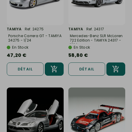
TAMIYA
Ref. 24275
TAMIYA
Ref. 24317
Porsche Carrera GT - TAMIYA
Mercedes-Benz SLR McLaren
24275 - 1/24
722 Edition - TAMIYA 24317 -
1/24
En Stock
En Stock
47,20 €
58,80 €
DÉTAIL
DÉTAIL