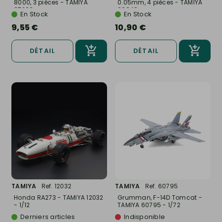
8000, 3 pièces - TAMIYA
0.05mm, 4 pièces - TAMIYA
87200
69948
En Stock
En Stock
9,55 €
10,90 €
DÉTAIL
DÉTAIL
TAMIYA
Ref. 12032
TAMIYA
Ref. 60795
Honda RA273 - TAMIYA 12032
Grumman, F-14D Tomcat -
- 1/12
TAMIYA 60795 - 1/72
Derniers articles
Indisponible