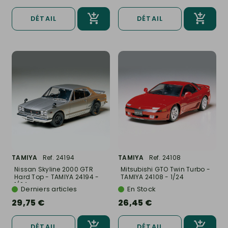
DÉTAIL
DÉTAIL
TAMIYA
Ref. 24194
TAMIYA
Ref. 24108
Nissan Skyline 2000 GTR
Mitsubishi GTO Twin Turbo -
Hard Top - TAMIYA 24194 -
TAMIYA 24108 - 1/24
1/24
Derniers articles
En Stock
29,75 €
26,45 €
DÉTAIL
DÉTAIL