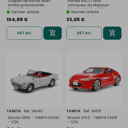
Support de travail avec
Honda RA272 1965
lentille grossissante -
vainqueur du Mexique -
TAMIYA 74064
TAMIYA 20043 - 1/20
Dernier article
Dernier article
104,99 €
33,05 €
DÉTAIL
DÉTAIL
TAMIYA
Ref. 24340
TAMIYA
Ref. 24315
Honda S600 - TAMIYA 24340
Nissan 370Z - TAMIYA 24315
- 1/24
- 1/24