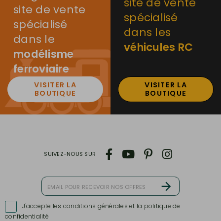
site de vente
site de vente
spécialisé
spécialisé
dans les
dans le
véhicules RC
modélisme
ferroviaire
VISITER LA
VISITER LA
BOUTIQUE
BOUTIQUE
SUIVEZ-NOUS SUR
J'accepte les conditions générales et la politique de

confidentialité