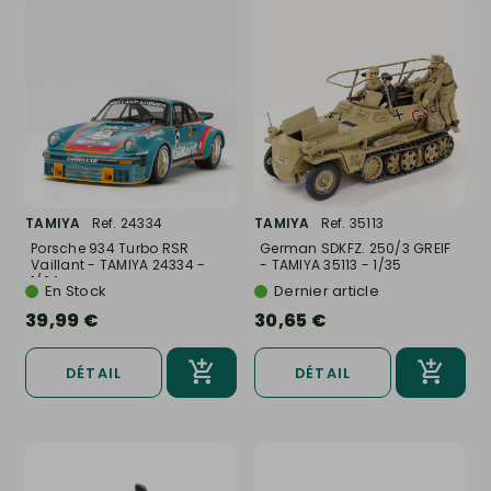
TAMIYA
Ref. 24334
TAMIYA
Ref. 35113
Porsche 934 Turbo RSR
German SDKFZ. 250/3 GREIF
Vaillant - TAMIYA 24334 -
- TAMIYA 35113 - 1/35
1/24
En Stock
Dernier article
39,99 €
30,65 €
DÉTAIL
DÉTAIL