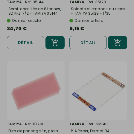
TAMIYA
Ref. 35144
TAMIYA
Ref. 35129
Semi-chenillée de 8 tonnes,
Soldats allemands au repos
SD.KFZ. 7/2 - TAMIYA 35144
- TAMIYA 35129 - 1/35
-...
Dernier article
Dernier article
34,70 €
9,15 €
DÉTAIL
DÉTAIL
TAMIYA
Ref. 87200
TAMIYA
Ref. 69948
Film de ponçage fin, grain
PLA Paper, Format B4