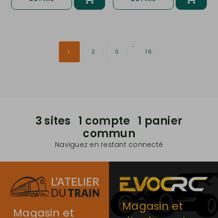
…
1
2
3
16
3 sites 1 compte 1 panier
commun
Naviguez en restant connecté
Magasin et
Magasin et