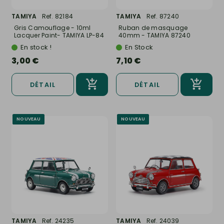
TAMIYA
Ref. 82184
TAMIYA
Ref. 87240
Gris Camouflage - 10ml
Ruban de masquage
Lacquer Paint- TAMIYA LP-84
40mm - TAMIYA 87240
En stock !
En Stock
3,00 €
7,10 €
DÉTAIL
DÉTAIL
NOUVEAU
NOUVEAU
TAMIYA
Ref. 24235
TAMIYA
Ref. 24039