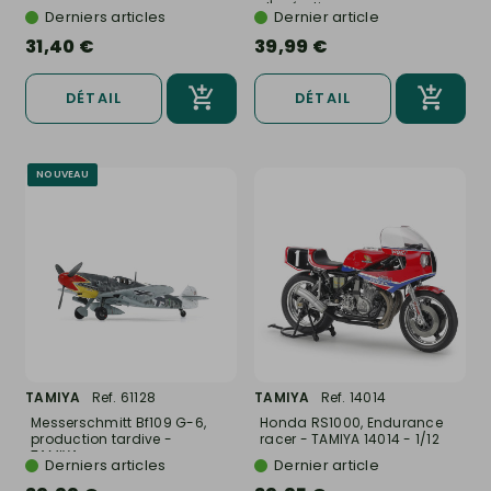
d'opérations...
Derniers articles
Dernier article
31,40 €
39,99 €
DÉTAIL
DÉTAIL
NOUVEAU
TAMIYA
Ref. 61128
TAMIYA
Ref. 14014
Messerschmitt Bf109 G-6,
Honda RS1000, Endurance
production tardive -
racer - TAMIYA 14014 - 1/12
TAMIYA...
Derniers articles
Dernier article