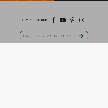
SUIVEZ-NOUS SUR
J'accepte les conditions générales et la politique de

confidentialité
Produits
Informations
Promotions
Paiement sécurisé
Nouveaux produits
Commande
Livraison
Points de fidélité
SAV et retour