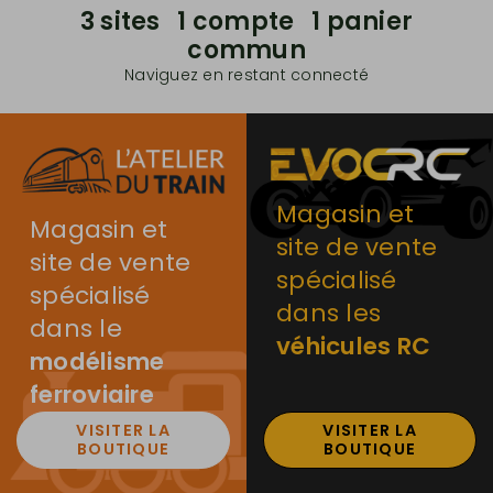
3 sites 1 compte 1 panier
commun
Naviguez en restant connecté
Magasin et
Magasin et
site de vente
site de vente
spécialisé
spécialisé
dans les
dans le
véhicules RC
modélisme
ferroviaire
VISITER LA
VISITER LA
BOUTIQUE
BOUTIQUE