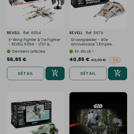
REVELL
Ref. 6054
REVELL
Ref. 5679
X-Wing Fighter & Tie Fighter
Snowspeeder - 40e
- REVELL 6054 - 1/57 &...
anniversaire "L'Empire...
Derniers articles
En stock !
56,85 €
40,85 €
43,00 €
-5%
DÉTAIL
DÉTAIL