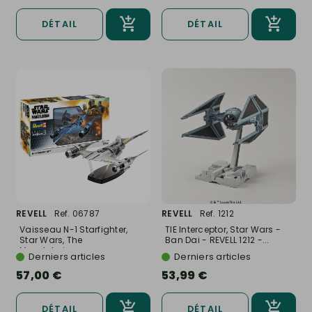
DÉTAIL
DÉTAIL
REVELL
Ref. 06787
REVELL
Ref. 1212
Vaisseau N-1 Starfighter,
TIE Interceptor, Star Wars -
Star Wars, The
Ban Dai - REVELL 1212 -...
Mandalorian...
Derniers articles
Derniers articles
57,00 €
53,99 €
DÉTAIL
DÉTAIL