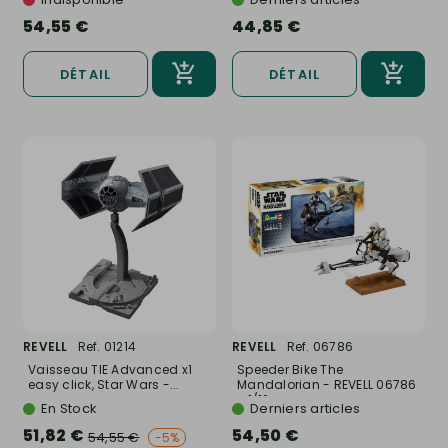
54,55 €
44,85 €
DÉTAIL
DÉTAIL
REVELL
Ref. 01214
REVELL
Ref. 06786
Vaisseau TIE Advanced x1
Speeder Bike The
easy click, Star Wars -...
Mandalorian - REVELL 06786
- 1/12
En Stock
Derniers articles
51,82 €
54,50 €
54,55 €
-5%