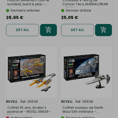
Faucon Millenium (son et
Chasseur X-Wing de
lumière), build & play -...
Carson Teva, MANDALORIAN
- REVELL...
Derniers articles
Dernier article
26,65 €
25,05 €
DÉTAIL
DÉTAIL
REVELL
Ref. 05639
REVELL
Ref. 05638
Coffret 25 ans, Anakin's
Coffret vaiseau de Darth
podracer - REVELL 05639 -
Maul Sith Infiltrator -...
1/31
Indisponible
Derniers articles