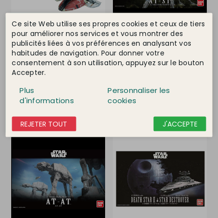
Ce site Web utilise ses propres cookies et ceux de tiers
pour améliorer nos services et vous montrer des
REVELL
Ref. 5678
REVELL
Ref. 01202
publicités liées à vos préférences en analysant vos
Slave 1 - 40e anniversaire
AT-ST - Ban Dai - REVELL
habitudes de navigation. Pour donner votre
"L'Empire contre-attaque"...
01202 - 1/48
consentement à son utilisation, appuyez sur le bouton
Derniers articles
Indisponible
Accepter.
53,00 €
31,80 €
Plus
Personnaliser les
d'informations
cookies
DÉTAIL
DÉTAIL
REJETER TOUT
J'ACCEPTE