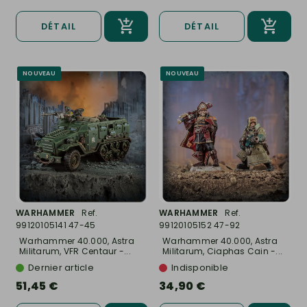
DÉTAIL
DÉTAIL
NOUVEAU
NOUVEAU
WARHAMMER
Ref.
WARHAMMER
Ref.
99120105141 47-45
99120105152 47-92
Warhammer 40.000, Astra
Warhammer 40.000, Astra
Militarum, VFR Centaur -...
Militarum, Ciaphas Cain -...
Dernier article
Indisponible
51,45 €
34,90 €