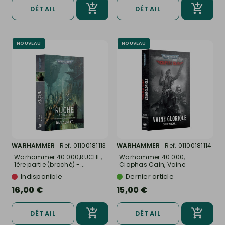
DÉTAIL
DÉTAIL
NOUVEAU
NOUVEAU
WARHAMMER
Ref. 01100181113
WARHAMMER
Ref. 01100181114
Warhammer 40.000,RUCHE,
Warhammer 40.000,
1ère partie (broché) -...
Ciaphas Cain, Vaine
Gloriole...
Indisponible
Dernier article
16,00 €
15,00 €
DÉTAIL
DÉTAIL