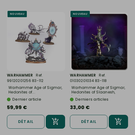
NOUVEAU
NOUVEAU
WARHAMMER
Ref.
WARHAMMER
Ref.
99120201256 83-112
01030201034 83-118
Warhammer Age of Sigmar,
Warhammer Age of Sigmar,
Hedonites of...
Hedonites of Slaanesh,
Lord...
Dernier article
Derniers articles
59,99 €
33,00 €
DÉTAIL
DÉTAIL