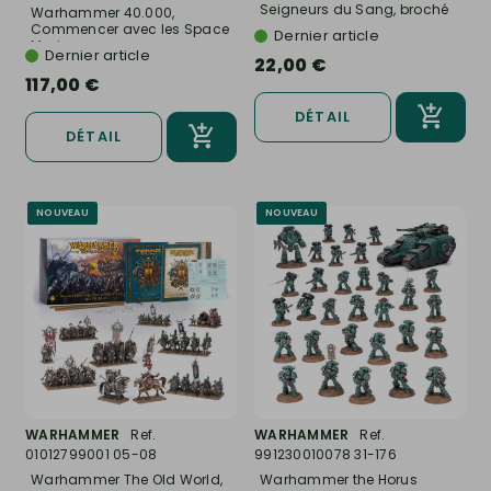
Seigneurs du Sang, broché
Warhammer 40.000,
-...
Commencer avec les Space
Dernier article
Marines -...
Dernier article
22,00 €
117,00 €
DÉTAIL
DÉTAIL
NOUVEAU
NOUVEAU
WARHAMMER
Ref.
WARHAMMER
Ref.
01012799001 05-08
991230010078 31-176
Warhammer The Old World,
Warhammer the Horus