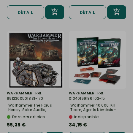
DÉTAIL
DÉTAIL
WARHAMMER
Ref.
WARHAMMER
Ref.
99123005018 31-170
01040199186 102-15
Warhammer The Horus
Warhammer 40 000, Kill
Heresy, Solar Auxilia,
Team, Agents Némésis -...
Batterie...
Derniers articles
Indisponible
55,35 €
34,15 €