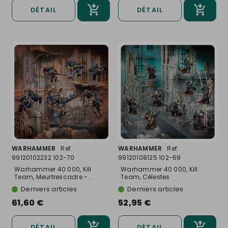
DÉTAIL
DÉTAIL
WARHAMMER
Ref.
WARHAMMER
Ref.
99120102232 102-70
99120108125 102-69
Warhammer 40 000, Kill
Warhammer 40 000, Kill
Team, Meurtrescadre -...
Team, Célestes
Insidiatrices...
Derniers articles
Derniers articles
61,60 €
52,95 €
DÉTAIL
DÉTAIL