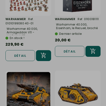
WARHAMMER
Ref.
WARHAMMER
Ref. 01100181111
01010199080 40-01
Warhammer 40.000,
Eisenhorn, le Recueil, broché
Warhammer 40 000,
-...
Armageddon V11 -
Dernier article
WARHAMMER...
En stock !
20,00 €
229,90 €
DÉTAIL
DÉTAIL