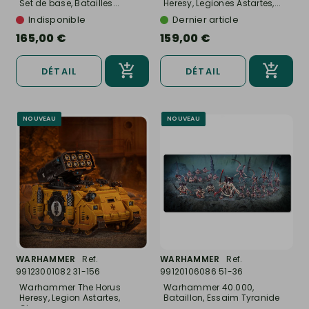
Set de base, Batailles...
Heresy, Legiones Astartes,...
Indisponible
Dernier article
165,00 €
159,00 €
DÉTAIL
DÉTAIL
NOUVEAU
NOUVEAU
WARHAMMER
Ref.
WARHAMMER
Ref.
99123001082 31-156
99120106086 51-36
Warhammer The Horus
Warhammer 40.000,
Heresy, Legion Astartes,
Bataillon, Essaim Tyranide
Char...
-...