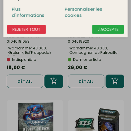
Plus
Personnaliser les
d'informations
cookies
REJETER TOUT
J'ACCEPTE
WARHAMMER
Ref.
WARHAMMER
Ref.
01040181053
01040199201
Warhammer 40.000,
Warhammer 40.000,
Grotsnik, Eul'Frappadok
Compagnon de Patrouille
(relié) -...
-...
Indisponible
Dernier article
18,00 €
26,00 €
DÉTAIL
DÉTAIL