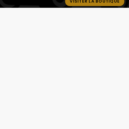
VISITER LA BOUTIQUE
IVEZ-NOUS SUR
Service client
Retrait gratuit à la boutique (10h-18h) :
Avenue du modéliste - 1160 rue de la
Bergeresse - 45160 Olivet
Commande / SAV :
02 38 58 29 39
Contactez nous du mardi au samedi
de
10h à 12h et de 14h à 18h
Email :
contact@minimakit.com
CONTACTEZ-NOUS