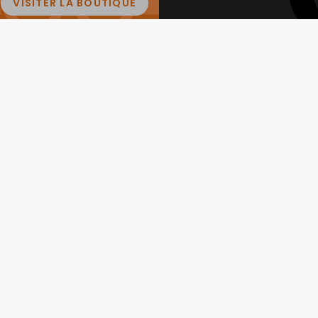
VISITER LA BOUTIQUE
SU
e de confidentialité
ations
En savoir plus
 sécurisé
Nous connaitre
de
Conditions générales de
ventes
Protection des données
fidélité
personnelles
tour
Mentions légales
Contactez-nous