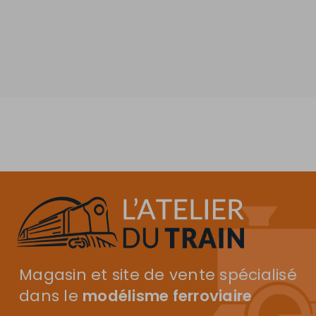
Magasin et site de vente spécialisé
dans le
modélisme ferroviaire