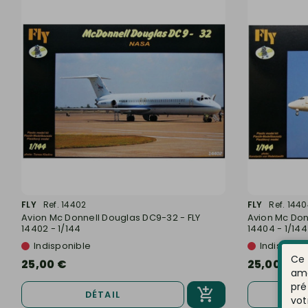
FLY
Ref. 14402
FLY
Ref. 144
Avion Mc Donnell Douglas DC9-32 - FLY
Avion Mc Don
14402 - 1/144
14404 - 1/144
Indisponible
Indisponib
Ce 
25,00 €
25,00 €
amé
pré
DÉTAIL
vot