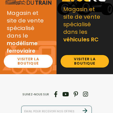
Magasin et
Magasin et
site de vente
site de vente
spécialisé
spécialisé
dans les
dans le
véhicules RC
modélisme
ferroviaire
VISITER LA
VISITER LA
BOUTIQUE
BOUTIQUE
SUIVEZ-NOUS SUR