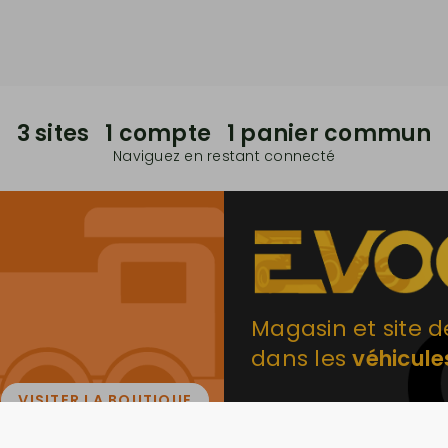
3 sites 1 compte 1 panier commun
Naviguez en restant connecté
Magasin et site d
dans les
véhicule
VISITER LA BOUTIQUE