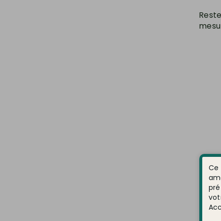
Reste
mesur
Ce 
amé
pré
vot
Acc