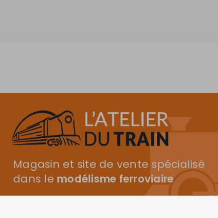
Magasin et site de vente spécialisé
dans le
modélisme ferroviaire