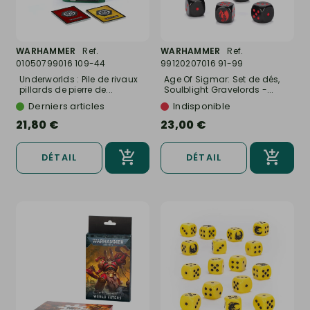
WARHAMMER
Ref.
WARHAMMER
Ref.
01050799016 109-44
99120207016 91-99
Underworlds : Pile de rivaux
Age Of Sigmar: Set de dés,
pillards de pierre de...
Soulblight Gravelords -...
Derniers articles
Indisponible
21,80 €
23,00 €
DÉTAIL
DÉTAIL