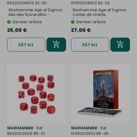
99220204005 92-20
01050204003 92-03
Warhammer Age of Sigmar,
Warhammer Age of Sigmar,
Dés des Sylvaneths -...
Cartes de charte,
Sylvaneth...
Dernier article
Dernier article
25,00 €
27,00 €
DÉTAIL
DÉTAIL
WARHAMMER
Ref.
WARHAMMER
Ref.
99220212005 85-23
01050212003 85-06