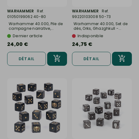
WARHAMMER
Ref.
WARHAMMER
Ref.
01050199062 40-80
99220103008 50-73
Warhammer 40.000, Pile de
Warhammer 40.000, Set de
campagne narrative,...
dés, Orks, Ghazghkull -...
Dernier article
Indisponible
24,00 €
24,75 €
DÉTAIL
DÉTAIL