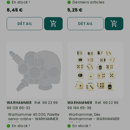
En stock !
Derniers articles
8,45 €
5,25 €
DÉTAIL
DÉTAIL
WARHAMMER
Ref. 99 23 99
WARHAMMER
Ref. 99 22 99
99 128 66-32
99 194 65-36
Warhammer 40.000, Palette
Warhammer, Dés
servo-crâne - WARHAMMER
Warhammer - WARHAMMER
66-32
65-36
En stock !
En stock !