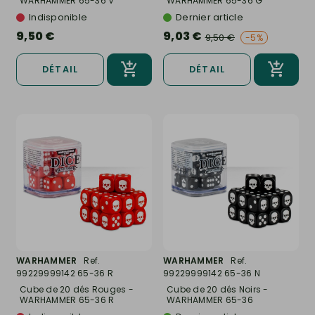
WARHAMMER 65-36 V
WARHAMMER 65-36 G
Indisponible
Dernier article
9,50 €
9,03 €
9,50 €
-5%
DÉTAIL
DÉTAIL
WARHAMMER
Ref.
WARHAMMER
Ref.
99229999142 65-36 R
99229999142 65-36 N
Cube de 20 dés Rouges -
Cube de 20 dés Noirs -
WARHAMMER 65-36 R
WARHAMMER 65-36