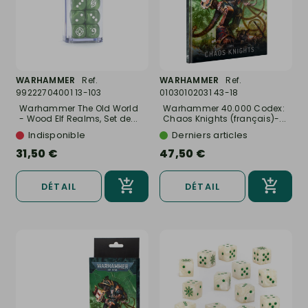
WARHAMMER
Ref.
WARHAMMER
Ref.
99222704001 13-103
01030102031 43-18
Warhammer The Old World
Warhammer 40.000 Codex:
- Wood Elf Realms, Set de...
Chaos Knights (français)-...
Indisponible
Derniers articles
31,50 €
47,50 €
DÉTAIL
DÉTAIL