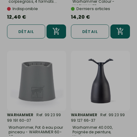
corpsegrass, 4 formats...
Warhammer Colour -
WARHAMMER...
Indisponible
Derniers articles
12,40 €
14,20 €
DÉTAIL
DÉTAIL
WARHAMMER
Ref. 99 23 99
WARHAMMER
Ref. 99 23 99
99 191 60-07
99 127 66-37
Warhammer, Pot à eau pour
Warhammer 40.000,
pinceau - WARHAMMER 60-
Poignée de peinture,
07
Warhammer...