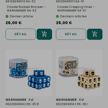
99129999010 64-52
99129999011 64-51
Citadel Barbed Bracken -
Citadel Creeping Vines -
WARHAMMER 64-52
WARHAMMER 64-51
Dernier article
Derniers articles
26,00 €
26,00 €
DÉTAIL
DÉTAIL
WARHAMMER
Ref.
WARHAMMER
Ref.
99229999142 65-36 B
99229999142 65-36 I