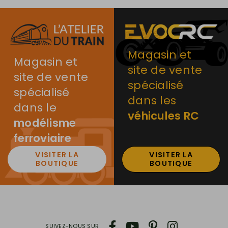
Magasin et
Magasin et
site de vente
site de vente
spécialisé
spécialisé
dans les
dans le
véhicules RC
modélisme
ferroviaire
VISITER LA
VISITER LA
BOUTIQUE
BOUTIQUE
SUIVEZ-NOUS SUR