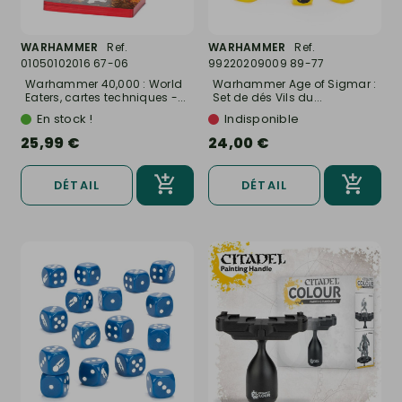
WARHAMMER
Ref.
WARHAMMER
Ref.
01050102016 67-06
99220209009 89-77
Warhammer 40,000 : World
Warhammer Age of Sigmar :
Eaters, cartes techniques -...
Set de dés Vils du...
En stock !
Indisponible
25,99 €
24,00 €
DÉTAIL
DÉTAIL