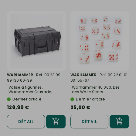
WARHAMMER
Ref. 99 23 99
WARHAMMER
Ref. 99 22 01 01
99 130 60-39
031 55-67
Valise à figurines,
Warhammer 40 000, Dés
Warhammer Crusade,
des White Scars -
accessoire -...
WARHAMMER 55-67
Dernier article
Dernier article
128,99 €
25,00 €
DÉTAIL
DÉTAIL