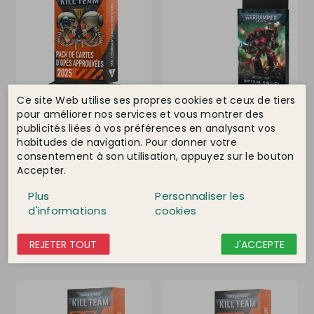
Ce site Web utilise ses propres cookies et ceux de tiers
pour améliorer nos services et vous montrer des
publicités liées à vos préférences en analysant vos
WARHAMMER
Ref. 01 05 01 99
WARHAMMER
Ref. 01 05 01 08
060 102-63
012 54-02
habitudes de navigation. Pour donner votre
consentement à son utilisation, appuyez sur le bouton
Warhammer 40.000 Kill
Warhammer 40.000 Cartes
team: Pack de cartes
techniques, Imperial
Accepter.
d'Opés...
Knights...
Indisponible
Dernier article
Plus
Personnaliser les
19,90 €
20,50 €
d'informations
cookies
DÉTAIL
DÉTAIL
REJETER TOUT
J'ACCEPTE