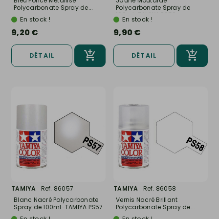
Bleu Foncé Métallisé
Jaune Moutarde
Polycarbonate Spray de...
Polycarbonate Spray de
100ml-TAMIYA PS56
En stock !
En stock !
9,20 €
9,90 €
DÉTAIL
DÉTAIL
TAMIYA
Ref. 86057
TAMIYA
Ref. 86058
Blanc Nacré Polycarbonate
Vernis Nacré Brillant
Spray de 100ml-TAMIYA PS57
Polycarbonate Spray de...
En stock !
En stock !