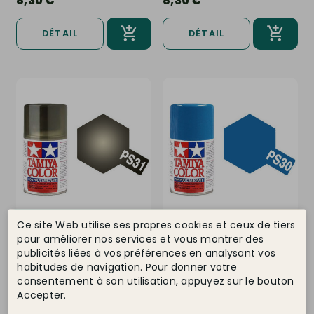
8,30 €
8,30 €
DÉTAIL
DÉTAIL
Ce site Web utilise ses propres cookies et ceux de tiers
TAMIYA
Ref. 86031
TAMIYA
Ref. 86030
pour améliorer nos services et vous montrer des
Noir translucide "Fumée"
Bleu Brillant Polycarbonate
Polycarbonate Spray de...
Spray de 100ml-TAMIYA PS30
publicités liées à vos préférences en analysant vos
habitudes de navigation. Pour donner votre
En stock !
En stock !
consentement à son utilisation, appuyez sur le bouton
8,30 €
8,30 €
Accepter.