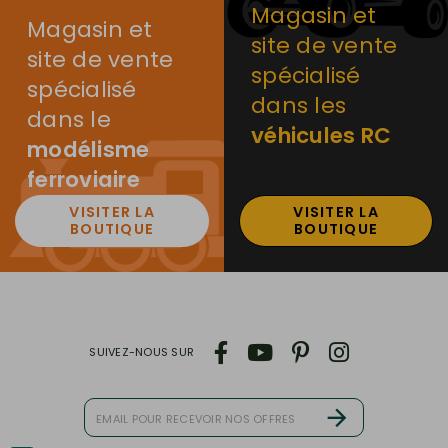
Magasin et
Magasin et
site de vente
site de vente
spécialisé
spécialisé
dans les
dans le
véhicules RC
modélisme
ferroviaire
VISITER LA
VISITER LA
BOUTIQUE
BOUTIQUE
SUIVEZ-NOUS SUR