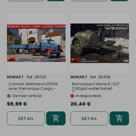
MINIART
Ref. 38023
MINIART
Ref. 35458
Camion Allemand L1500S
Remorque Citerne G-527
avec Remorque Cargo -
(250gal water trailer)
MINIART...
"Water...
Dernier article
Indisponible
59,99 €
20,40 €
DÉTAIL
DÉTAIL