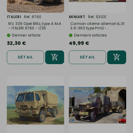
ITALERI
Ref. 6760
MINIART
Ref. 53031
Kfz. 305 Opel Blitz, type A 4x4
Camion citerne allemand, 3t
- ITALERI 6760 - 1/35
3.6-36S type PmQ -...
Dernier article
Derniers articles
32,30 €
49,99 €
DÉTAIL
DÉTAIL