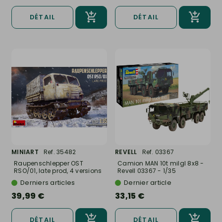
DÉTAIL
DÉTAIL
MINIART
Ref. 35482
REVELL
Ref. 03367
Raupenschlepper OST
Camion MAN 10t milgl 8x8 -
RSO/01, late prod, 4 versions
Revell 03367 - 1/35
-...
Derniers articles
Dernier article
39,99 €
33,15 €
DÉTAIL
DÉTAIL