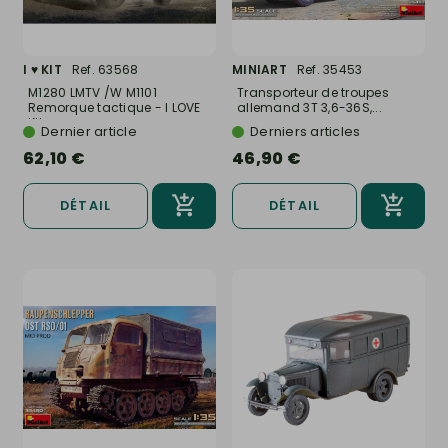
I ♥ KIT
Ref. 63568
MINIART
Ref. 35453
M1280 LMTV /W M1101
Transporteur de troupes
Remorque tactique - I LOVE
allemand 3T 3,6-36S,...
Kit...
Dernier article
Derniers articles
62,10 €
46,90 €
DÉTAIL
DÉTAIL