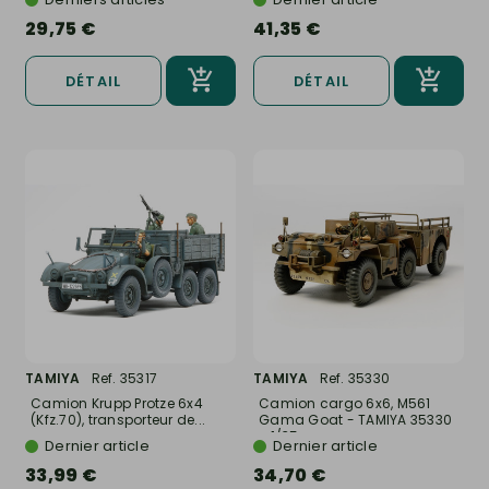
29,75 €
41,35 €
DÉTAIL
DÉTAIL
TAMIYA
Ref. 35317
TAMIYA
Ref. 35330
Camion Krupp Protze 6x4
Camion cargo 6x6, M561
(Kfz.70), transporteur de...
Gama Goat - TAMIYA 35330
- 1/35
Dernier article
Dernier article
33,99 €
34,70 €