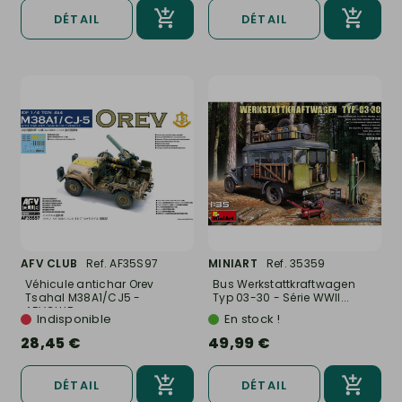
DÉTAIL
DÉTAIL
AFV CLUB
Ref. AF35S97
MINIART
Ref. 35359
Véhicule antichar Orev
Bus Werkstattkraftwagen
Tsahal M38A1/CJ5 -
Typ 03-30 - Série WWII...
AFVCLUB...
Indisponible
En stock !
28,45 €
49,99 €
DÉTAIL
DÉTAIL