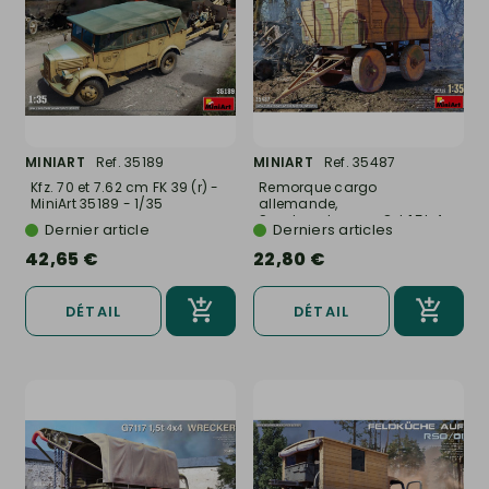
MINIART
Ref. 35189
MINIART
Ref. 35487
Kfz. 70 et 7.62 cm FK 39 (r) -
Remorque cargo
MiniArt 35189 - 1/35
allemande,
Sonderanhanger Ost 1,5t, 4...
Dernier article
Derniers articles
42,65 €
22,80 €
DÉTAIL
DÉTAIL