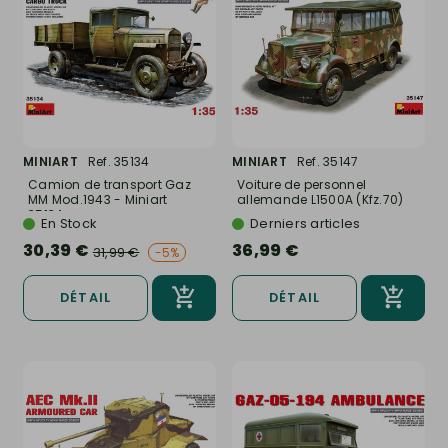
MINIART
Ref. 35134
MINIART
Ref. 35147
Camion de transport Gaz
Voiture de personnel
MM Mod.1943 - Miniart
allemande L1500A (Kfz.70)
35134...
-...
En Stock
Derniers articles
30,39 €
36,99 €
31,99 €
-5%
DÉTAIL
DÉTAIL