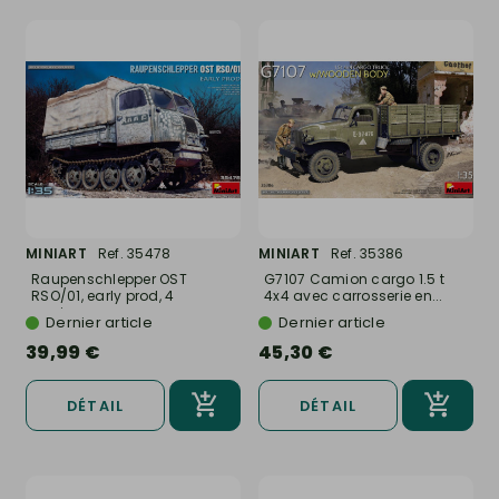
MINIART
Ref. 35478
MINIART
Ref. 35386
Raupenschlepper OST
G7107 Camion cargo 1.5 t
RSO/01, early prod, 4
4x4 avec carrosserie en...
versions -...
Dernier article
Dernier article
39,99 €
45,30 €
DÉTAIL
DÉTAIL