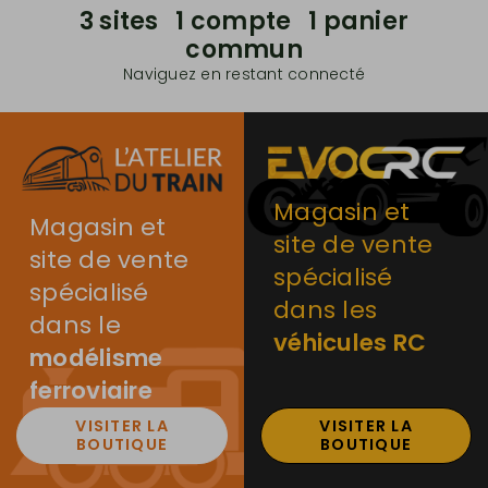
3 sites 1 compte 1 panier
commun
Naviguez en restant connecté
Magasin et
Magasin et
site de vente
site de vente
spécialisé
spécialisé
dans les
dans le
véhicules RC
modélisme
ferroviaire
VISITER LA
VISITER LA
BOUTIQUE
BOUTIQUE