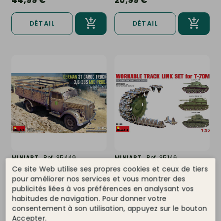
44,99 €
20,99 €
DÉTAIL
DÉTAIL
MINIART
Ref. 35449
MINIART
Ref. 35146
Ce site Web utilise ses propres cookies et ceux de tiers
Camion de transport
Kit de maillons de chaîne
Allemand 3t, 3,6-36s Mid
simples T-70M - Miniart...
pour améliorer nos services et vous montrer des
prod....
Derniers articles
Derniers articles
publicités liées à vos préférences en analysant vos
habitudes de navigation. Pour donner votre
48,99 €
10,99 €
consentement à son utilisation, appuyez sur le bouton
Accepter.