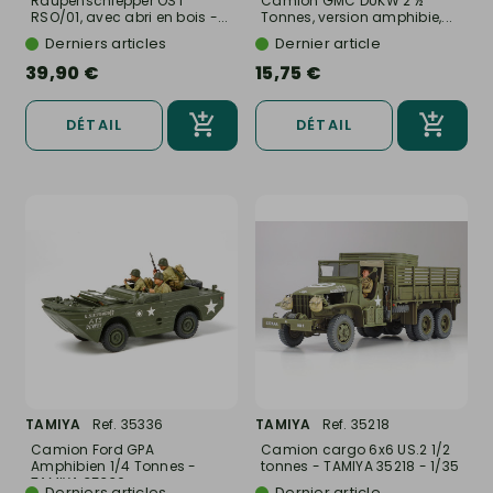
Raupenschlepper OST
Camion GMC DUKW 2 ½
RSO/01, avec abri en bois -...
Tonnes, version amphibie,...
Derniers articles
Dernier article
39,90 €
15,75 €
DÉTAIL
DÉTAIL
TAMIYA
Ref. 35336
TAMIYA
Ref. 35218
Camion Ford GPA
Camion cargo 6x6 US.2 1/2
Amphibien 1/4 Tonnes -
tonnes - TAMIYA 35218 - 1/35
TAMIYA 35336...
Derniers articles
Dernier article