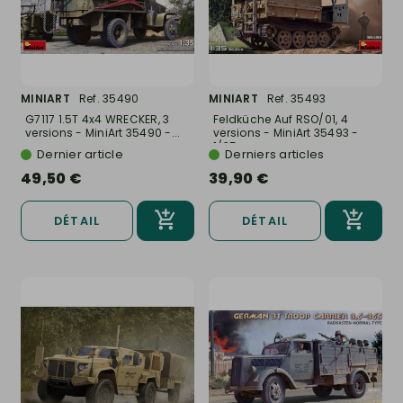
MINIART
Ref. 35490
MINIART
Ref. 35493
G7117 1.5T 4x4 WRECKER, 3
Feldküche Auf RSO/01, 4
versions - MiniArt 35490 -...
versions - MiniArt 35493 -
1/35
Dernier article
Derniers articles
49,50 €
39,90 €
DÉTAIL
DÉTAIL