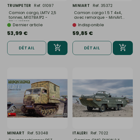
TRUMPETER
Ref. 01097
MINIART
Ref. 35372
Camion cargo, LMTV 2,5
Camion cargo 1.5 T 4x4,
tonnes, M1078A1P2 -
avec remorque - MiniArt...
TRUMPETER...
Dernier article
Indisponible
53,99 €
59,85 €
DÉTAIL
DÉTAIL
MINIART
Ref. 53048
ITALERI
Ref. 7022