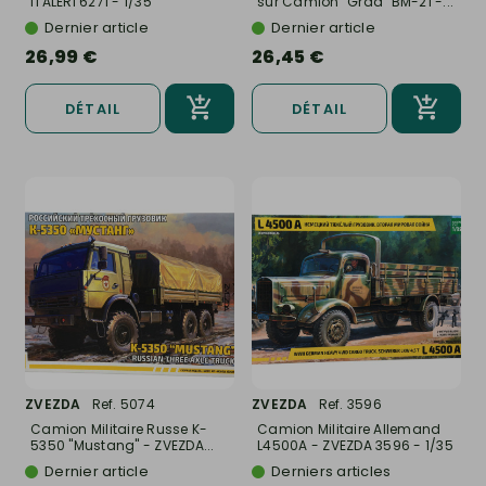
ITALERI 6271 - 1/35
sur Camion "Grad" BM-21 -...
Dernier article
Dernier article
26,99 €
26,45 €
DÉTAIL
DÉTAIL
ZVEZDA
Ref. 5074
ZVEZDA
Ref. 3596
Camion Militaire Russe K-
Camion Militaire Allemand
5350 "Mustang" - ZVEZDA...
L4500A - ZVEZDA 3596 - 1/35
Dernier article
Derniers articles