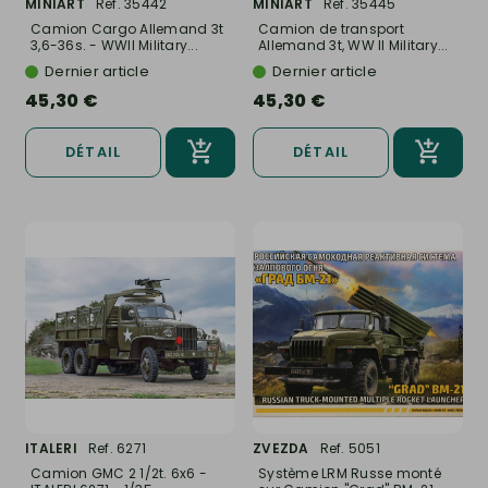
MINIART
Ref. 35442
MINIART
Ref. 35445
Camion Cargo Allemand 3t
Camion de transport
3,6-36s. - WWII Military...
Allemand 3t, WW II Military...
Dernier article
Dernier article
45,30 €
45,30 €
DÉTAIL
DÉTAIL
ITALERI
Ref. 6271
ZVEZDA
Ref. 5051
Camion GMC 2 1/2t. 6x6 -
Système LRM Russe monté