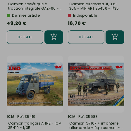
Camion soviétique à
Camion allemand 3t, 3.6-
traction intégrale GAZ-66 -...
365 - MINIART 35456 - 1/35
Dernier article
Indisponible
49,20 €
16,70 €
DÉTAIL
DÉTAIL
ICM
Ref. 35419
ICM
Ref. 35588
Camion français AHN2 - ICM
Camion G7107 + infanterie
35419 - 1/35
allemande + équipement -...