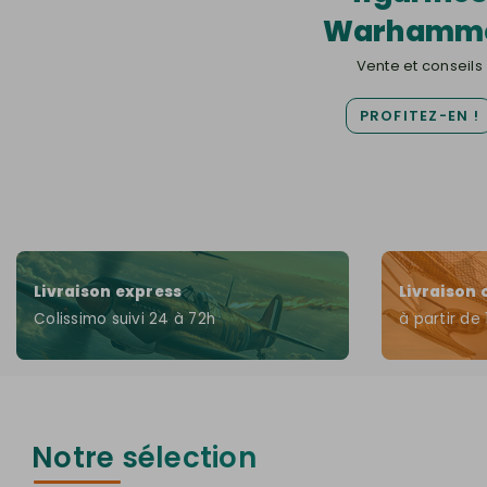
Warhamm
Vente et conseils
PROFITEZ-EN !
Livraison express
Livraison 
Colissimo suivi 24 à 72h
à partir de
Notre sélection