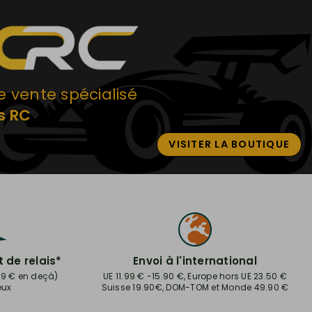
e vente spécialisé
s RC
VISITER LA BOUTIQUE
t de relais*
Envoi à l'international
.99 € en deçà)
UE 11.99 € -15.90 €, Europe hors UE 23.50 €
eux
Suisse 19.90€, DOM-TOM et Monde 49.90 €