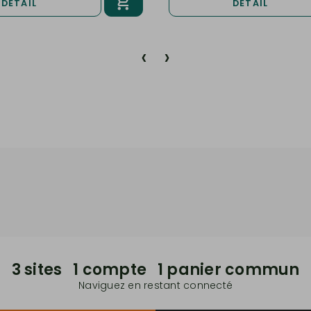
DÉTAIL
DÉTAIL
‹
›
3 sites 1 compte 1 panier commun
Naviguez en restant connecté