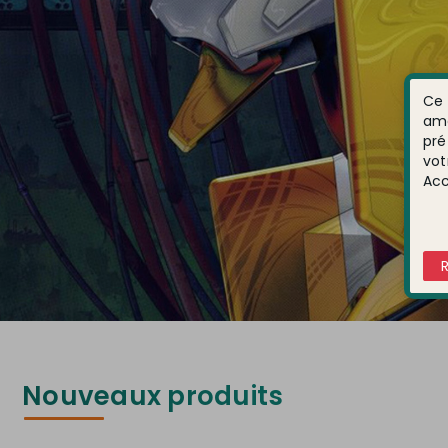
Ce 
amé
pré
vot
Acc
Nouveaux produits