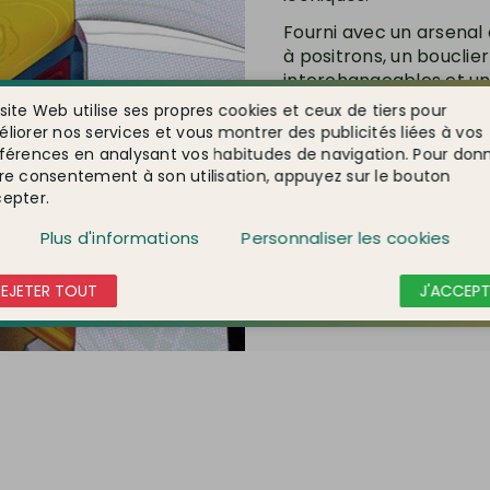
Fourni avec un arsenal 
à positrons, un bouclier
interchangeables et un
de nombreuses possibil
site Web utilise ses propres cookies et ceux de tiers pour
est optimisé sans besoi
liorer nos services et vous montrer des publicités liées à vos
d’une finition fidèle à l’
férences en analysant vos habitudes de navigation. Pour don
re consentement à son utilisation, appuyez sur le bouton
Un incontournable pour
epter.
de modélisme !
Plus d'informations
Personnaliser les cookies
Voir le produit
REJETER TOUT
J'ACCEPT