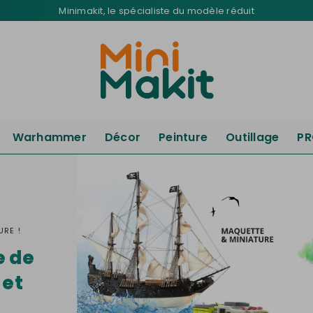
Minimakit, le spécialiste du modèle réduit
Warhammer
Décor
Peinture
Outillage
P
URE !
e de
 et
s