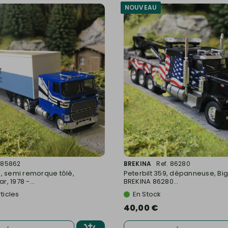
NOUVEAU
. 85862
BREKINA
Ref. 86280
, semi remorque tôlé,
Peterbilt 359, dépanneuse, Big
, 1978 -...
BREKINA 86280...
ticles
En Stock
40,00 €