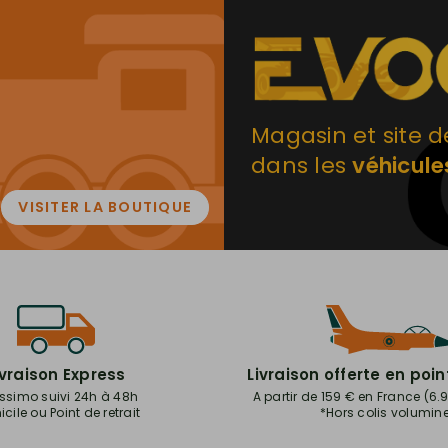
Magasin et site d
dans les
véhicule
VISITER LA BOUTIQUE
ivraison Express
Livraison offerte en poin
issimo suivi 24h à 48h
A partir de 159 € en France (6
cile ou Point de retrait
*Hors colis volumin