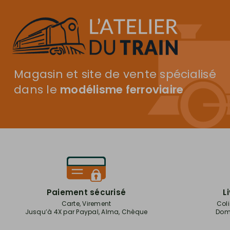
Magasin et site de vente spécialisé
dans le
modélisme ferroviaire
Paiement sécurisé
L
Carte, Virement
Col
Jusqu’à 4X par Paypal, Alma, Chèque
Domi