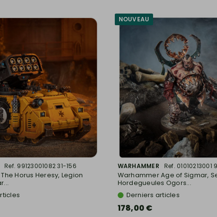
NOUVEAU
Ref. 99123001082 31-156
WARHAMMER
Ref. 01010213001 
he Horus Heresy, Legion
Warhammer Age of Sigmar, Se
...
Hordegueules Ogors...
rticles
Derniers articles
178,00 €