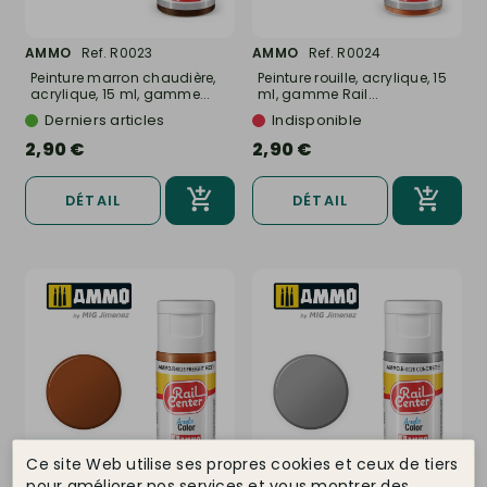
AMMO
Ref. R0023
AMMO
Ref. R0024
Peinture marron chaudière,
Peinture rouille, acrylique, 15
acrylique, 15 ml, gamme...
ml, gamme Rail...
Derniers articles
Indisponible
2,90 €
2,90 €
DÉTAIL
DÉTAIL
Ce site Web utilise ses propres cookies et ceux de tiers
pour améliorer nos services et vous montrer des