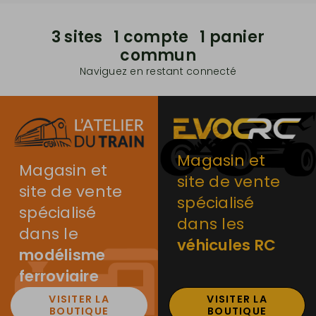
3 sites 1 compte 1 panier
commun
Naviguez en restant connecté
Magasin et
Magasin et
site de vente
site de vente
spécialisé
spécialisé
dans les
dans le
véhicules RC
modélisme
ferroviaire
VISITER LA
VISITER LA
BOUTIQUE
BOUTIQUE