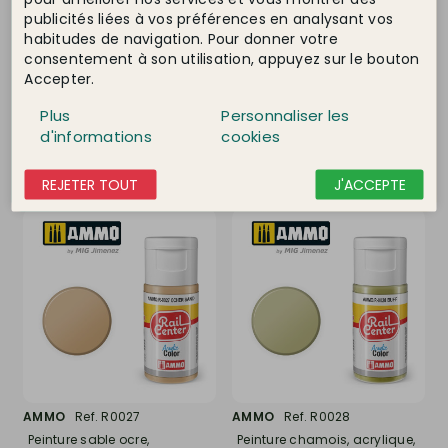
AMMO
Ref. R0025
AMMO
Ref. R0026
publicités liées à vos préférences en analysant vos
Peinture rouge FRET,
Peinture livrée béton,
habitudes de navigation. Pour donner votre
acrylique, 15 ml, gamme
acrylique, 15 ml, gamme
consentement à son utilisation, appuyez sur le bouton
Rail...
Rail...
En Stock
Indisponible
Accepter.
2,90 €
2,90 €
Plus
Personnaliser les
d'informations
cookies
DÉTAIL
DÉTAIL
REJETER TOUT
J'ACCEPTE
AMMO
Ref. R0027
AMMO
Ref. R0028
Peinture sable ocre,
Peinture chamois, acrylique,