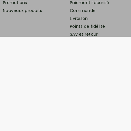
Promotions
Paiement sécurisé
Nouveaux produits
Commande
Livraison
Points de fidélité
SAV et retour
En savoir plus
Nous connaitre
Conditions générales de
ventes
Protection des données
personnelles
Mentions légales
Contactez-nous
Service client
Retrait gratuit à la boutique (10h-18h) :