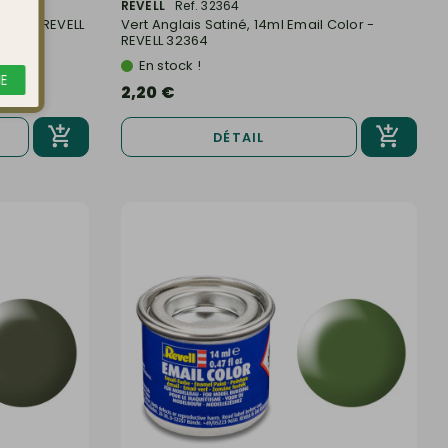
REVELL
Ref. 32364
olor - REVELL
Vert Anglais Satiné, 14ml Email Color -
REVELL 32364
En stock !
E
2,20 €
DÉTAIL