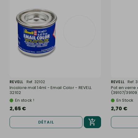
REVELL
Ref. 32102
REVELL
Ref. 
Incolore mat 14ml - Email Color - REVELL
Pot en verre
32102
(39107/39109) 
En stock !
En Stock
2,65 €
2,70 €
DÉTAIL