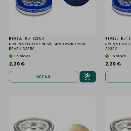
REVELL
Ref. 32350
REVELL
Ref. 
Bleu de Prusse Satiné, 14ml Email Color -
Rouge Fluo Sa
REVELL 32350
32332
En stock !
En stock !
2,20 €
2,20 €
DÉTAIL