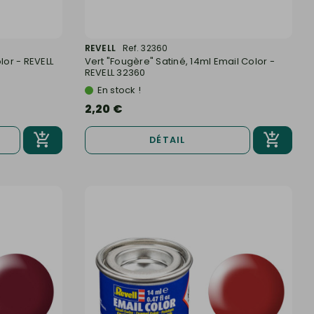
REVELL
Ref. 32360
lor - REVELL
Vert "Fougère" Satiné, 14ml Email Color -
REVELL 32360
En stock !
2,20 €
DÉTAIL