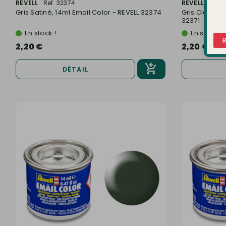
REVELL
Ref. 32374
REVELL
Ref. 
Gris Satiné, 14ml Email Color - REVELL 32374
Gris Clair Sa
32371
En stock !
En stock !
2,20 €
2,20 €
DÉTAIL