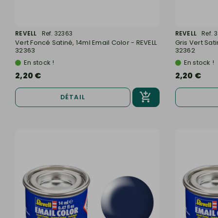
REVELL
Ref. 32363
REVELL
Ref. 
Vert Foncé Satiné, 14ml Email Color - REVELL
Gris Vert Sat
32363
32362
En stock !
En stock !
2,20 €
2,20 €
DÉTAIL