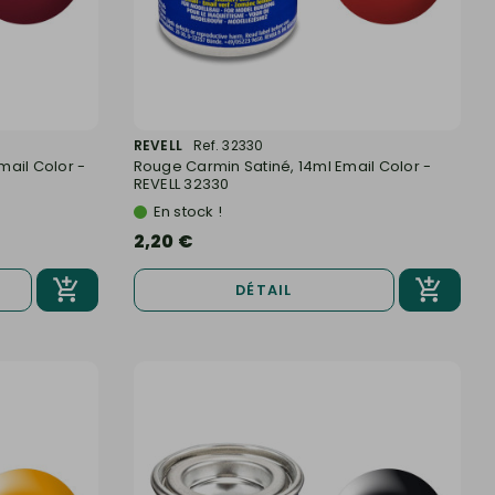
REVELL
Ref. 32330
mail Color -
Rouge Carmin Satiné, 14ml Email Color -
REVELL 32330
En stock !
2,20 €
DÉTAIL