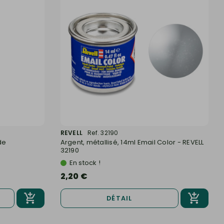
REVELL
Ref. 32190
de
Argent, métallisé, 14ml Email Color - REVELL
32190
En stock !
2,20 €
DÉTAIL