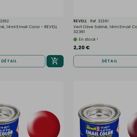
32362
REVELL
Ref. 32361
iné, 14ml Email Color - REVELL
Vert Olive Satiné, 14ml Email Co
32361
En stock !
2,20 €
DÉTAIL
DÉTAIL