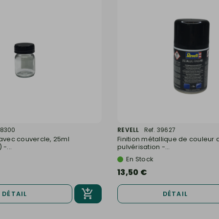
38300
REVELL
Ref. 39627
 avec couvercle, 25ml
Finition métallique de couleur 
-...
pulvérisation -...
En Stock
13,50 €
DÉTAIL
DÉTAIL