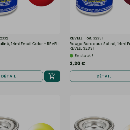
32332
REVELL
Ref. 32331
tiné, 14ml Email Color - REVELL
Rouge Bordeaux Satiné, 14ml E
REVELL 32331
En stock !
2,20 €
DÉTAIL
DÉTAIL