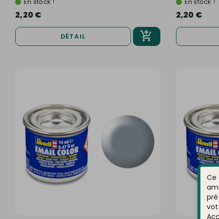
En stock !
En stock !
2,20 €
2,20 €
DÉTAIL
Ce 
amé
pré
vot
Acc