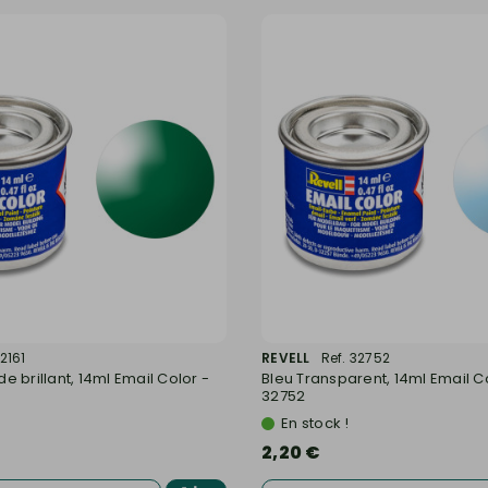
32161
REVELL
Ref. 32752
 brillant, 14ml Email Color -
Bleu Transparent, 14ml Email Co
32752
En stock !
2,20 €