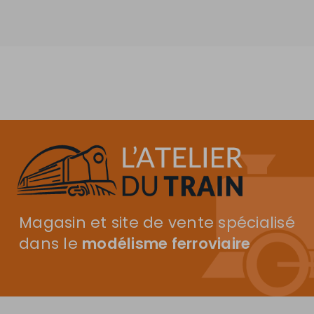
Magasin et site de vente spécialisé
dans le
modélisme ferroviaire