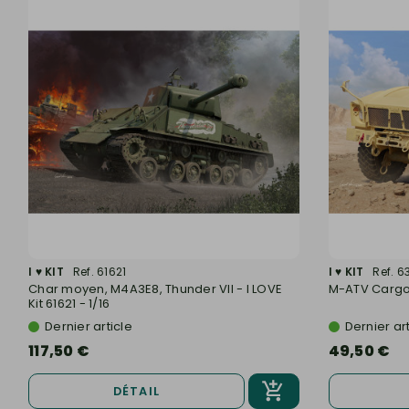
I ♥ KIT
Ref. 61621
I ♥ KIT
Ref. 
Char moyen, M4A3E8, Thunder VII - I LOVE
M-ATV CargoCa
Kit 61621 - 1/16
Dernier article
Dernier art
117,50 €
49,50 €
DÉTAIL