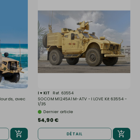
I ♥ KIT
Ref. 63554
lourds, avec
SOCOM M1245A1 M-ATV - I LOVE Kit 63554 -
1/35
Dernier article
54,90 €
DÉTAIL