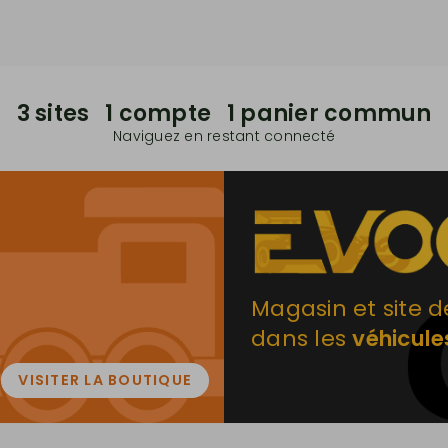
3 sites 1 compte 1 panier commun
Naviguez en restant connecté
Magasin et site d
dans les
véhicule
VISITER LA BOUTIQUE