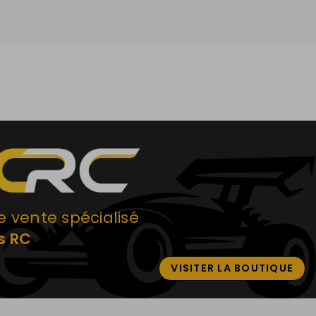
e vente spécialisé
s RC
VISITER LA BOUTIQUE