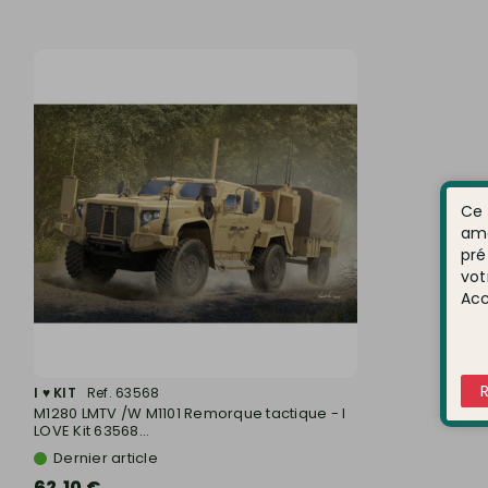
Ce 
amé
pré
vot
Acc
I ♥ KIT
Ref. 63568
M1280 LMTV /W M1101 Remorque tactique - I
LOVE Kit 63568...
Dernier article
62,10 €