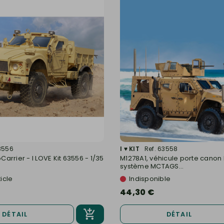
63556
I ♥ KIT
Ref. 63558
rrier - I LOVE Kit 63556 - 1/35
M1278A1, véhicule porte canon 
système MCTAGS...
icle
Indisponible
44,30 €
DÉTAIL
DÉTAIL