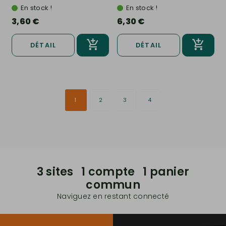
En stock !
En stock !
3,60 €
6,30 €
DÉTAIL
DÉTAIL
1
2
3
4
3 sites 1 compte 1 panier
commun
Naviguez en restant connecté