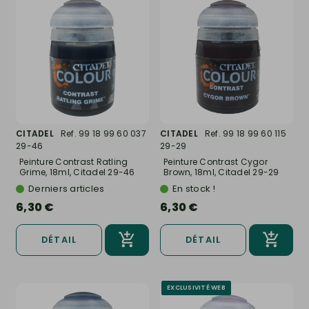
CITADEL
Ref. 99 18 99 60 037
CITADEL
Ref. 99 18 99 60 115
29-46
29-29
Peinture Contrast Ratling
Peinture Contrast Cygor
Grime, 18ml, Citadel 29-46
Brown, 18ml, Citadel 29-29
Derniers articles
En stock !
6,30 €
6,30 €
DÉTAIL
DÉTAIL
EXCLUSIVITÉ WEB