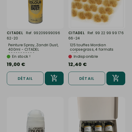
CITADEL
Ref. 99209999096
CITADEL
Ref. 99 22 99 99 176
62-20
66-24
Peinture Spray, Zandri Dust,
125 touffes Mordian
400ml - CITADEL
corpsegrass, 4 formats
99209999096...
différents,...
En stock !
Indisponible
19,00 €
12,40 €
DÉTAIL
DÉTAIL