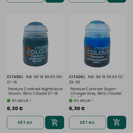
CITADEL
Ref. 99 18 99 60 061
CITADEL
Ref. 99 18 99 60 121
27-19
29-35
Peinture Contrast Nighthaunt
Peinture Contrast Gryph-
Gloom, 18ml, Citadel 27-19
Charger Grey, 18ml, Citadel
29-35
En stock !
En stock !
6,30 €
6,30 €
DÉTAIL
DÉTAIL