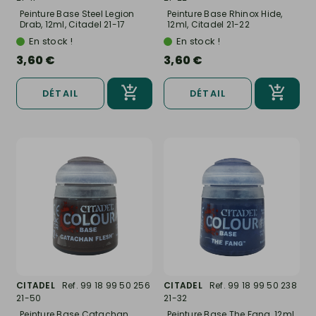
Peinture Base Steel Legion
Peinture Base Rhinox Hide,
Drab, 12ml, Citadel 21-17
12ml, Citadel 21-22
En stock !
En stock !
3,60 €
3,60 €
DÉTAIL
DÉTAIL
CITADEL
Ref. 99 18 99 50 256
CITADEL
Ref. 99 18 99 50 238
21-50
21-32
Peinture Base Catachan
Peinture Base The Fang, 12ml,