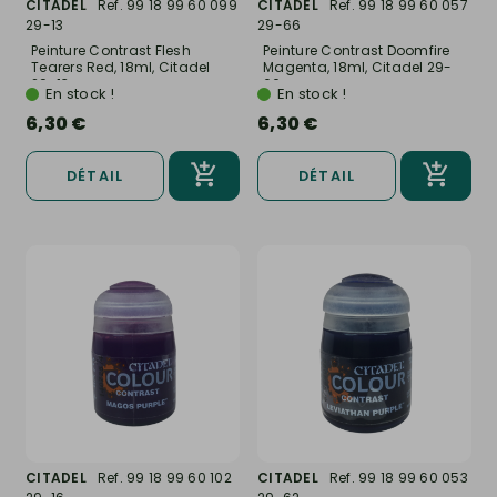
CITADEL
Ref. 99 18 99 60 099
CITADEL
Ref. 99 18 99 60 057
29-13
29-66
Peinture Contrast Flesh
Peinture Contrast Doomfire
Tearers Red, 18ml, Citadel
Magenta, 18ml, Citadel 29-
29-13
66
En stock !
En stock !
6,30 €
6,30 €
DÉTAIL
DÉTAIL
CITADEL
Ref. 99 18 99 60 102
CITADEL
Ref. 99 18 99 60 053