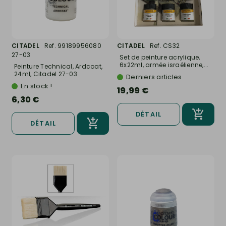
CITADEL
Ref. 99189956080
CITADEL
Ref. CS32
27-03
Set de peinture acrylique,
6x22ml, armée israélienne,...
Peinture Technical, Ardcoat,
24ml, Citadel 27-03
Derniers articles
En stock !
19,99 €
6,30 €
DÉTAIL
DÉTAIL