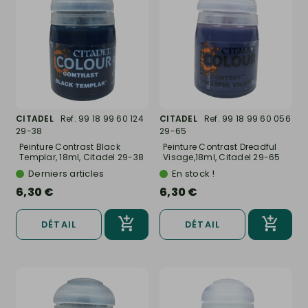
CITADEL
Ref. 99 18 99 60 124
CITADEL
Ref. 99 18 99 60 056
29-38
29-65
Peinture Contrast Black
Peinture Contrast Dreadful
Templar, 18ml, Citadel 29-38
Visage,18ml, Citadel 29-65
Derniers articles
En stock !
6,30 €
6,30 €
DÉTAIL
DÉTAIL