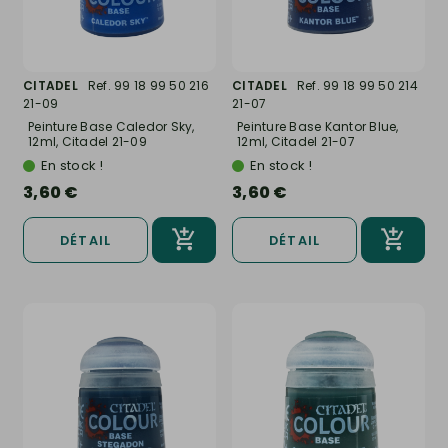
CITADEL
Ref. 99 18 99 50 216
CITADEL
Ref. 99 18 99 50 214
21-09
21-07
Peinture Base Caledor Sky,
Peinture Base Kantor Blue,
12ml, Citadel 21-09
12ml, Citadel 21-07
En stock !
En stock !
3,60 €
3,60 €
DÉTAIL
DÉTAIL