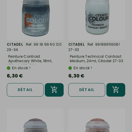
CITADEL
Ref. 99 18 99 60 120
CITADEL
Ref. 99189956081
29-34
27-33
Peinture Contrast
Peinture Technical Contrast
Apothecary White, 18ml,
Medium, 24ml, Citadel 27-33
Citadel 29-34
En stock !
En stock !
6,30 €
6,30 €
DÉTAIL
DÉTAIL