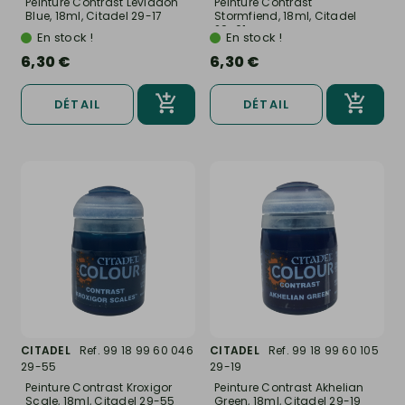
Peinture Contrast Leviadon
Peinture Contrast
Blue, 18ml, Citadel 29-17
Stormfiend, 18ml, Citadel
29-61
En stock !
En stock !
6,30 €
6,30 €
DÉTAIL
DÉTAIL
CITADEL
Ref. 99 18 99 60 046
CITADEL
Ref. 99 18 99 60 105
29-55
29-19
Peinture Contrast Kroxigor
Peinture Contrast Akhelian
Scale, 18ml, Citadel 29-55
Green, 18ml, Citadel 29-19