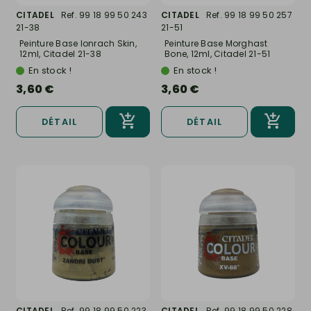
CITADEL
Ref. 99 18 99 50 243
CITADEL
Ref. 99 18 99 50 257
21-38
21-51
Peinture Base Ionrach Skin,
Peinture Base Morghast
12ml, Citadel 21-38
Bone, 12ml, Citadel 21-51
En stock !
En stock !
3,60 €
3,60 €
DÉTAIL
DÉTAIL
CITADEL
Ref. 99 18 99 50 223
CITADEL
Ref. 99 18 99 50 228