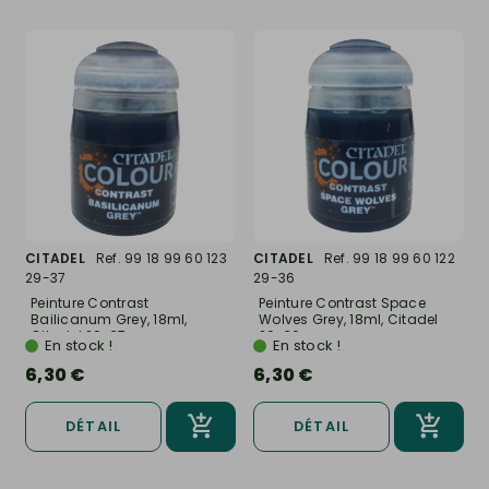
CITADEL
Ref. 99 18 99 60 123
CITADEL
Ref. 99 18 99 60 122
29-37
29-36
Peinture Contrast
Peinture Contrast Space
Bailicanum Grey, 18ml,
Wolves Grey, 18ml, Citadel
Citadel 29-37
29-36
En stock !
En stock !
6,30 €
6,30 €
DÉTAIL
DÉTAIL