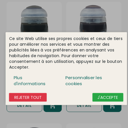
Ce site Web utilise ses propres cookies et ceux de tiers
pour améliorer nos services et vous montrer des
publicités liées à vos préférences en analysant vos
habitudes de navigation. Pour donner votre
consentement à son utilisation, appuyez sur le bouton
CITADEL
Ref. 99 18 99 60 113
CITADEL
Ref. 99 18 99 60 114
Accepter.
29-27
29-28
Peinture Contrast Snakebite
Peinture Contrast Gore-
Plus
Personnaliser les
Leather, 18ml, Citadel 29-27
Grunta Fur, 18ml, Citadel 29-
28
d'informations
cookies
En stock !
En stock !
6,30 €
6,30 €
REJETER TOUT
J'ACCEPTE
DÉTAIL
DÉTAIL