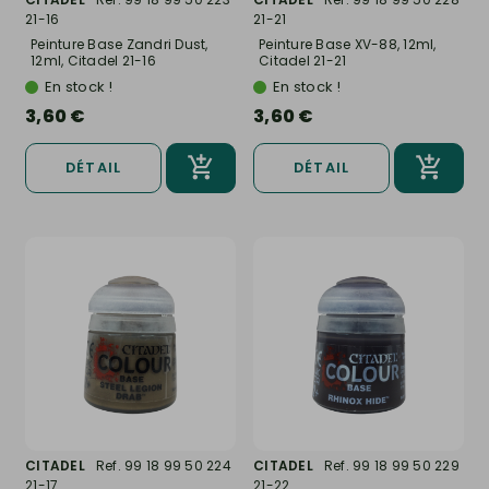
21-16
21-21
Peinture Base Zandri Dust,
Peinture Base XV-88, 12ml,
12ml, Citadel 21-16
Citadel 21-21
En stock !
En stock !
3,60 €
3,60 €
DÉTAIL
DÉTAIL
CITADEL
Ref. 99 18 99 50 224
CITADEL
Ref. 99 18 99 50 229
21-17
21-22