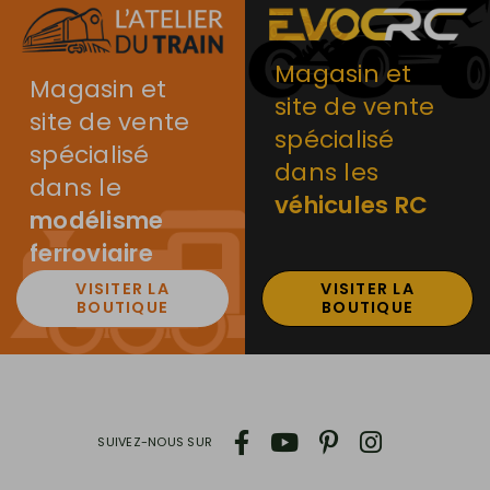
Magasin et
Magasin et
site de vente
site de vente
spécialisé
spécialisé
dans les
dans le
véhicules RC
modélisme
ferroviaire
VISITER LA
VISITER LA
BOUTIQUE
BOUTIQUE
SUIVEZ-NOUS SUR