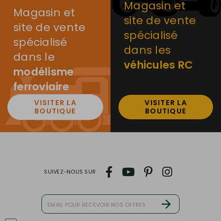
Magasin et
Magasin et
site de vente
site de vente
spécialisé
spécialisé
dans les
dans le
véhicules RC
modélisme
ferroviaire
VISITER LA
VISITER LA
BOUTIQUE
BOUTIQUE
SUIVEZ-NOUS SUR