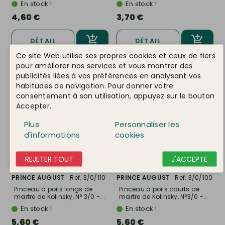
En stock !
En stock !
4,60 €
3,70 €
DÉTAIL
DÉTAIL
Ce site Web utilise ses propres cookies et ceux de tiers
pour améliorer nos services et vous montrer des
publicités liées à vos préférences en analysant vos
habitudes de navigation. Pour donner votre
consentement à son utilisation, appuyez sur le bouton
Accepter.
Plus
Personnaliser les
d'informations
cookies
REJETER TOUT
J'ACCEPTE
PRINCE AUGUST
Ref. 3/0/110
PRINCE AUGUST
Ref. 3/0/100
Pinceau à poils longs de
Pinceau à poils courts de
martre de Kolinsky, N° 3/0 -...
martre de Kolinsky, N°3/0 -...
En stock !
En stock !
5,60 €
5,60 €