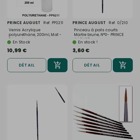
PRINCE AUGUST
Ref. PP0211
PRINCE AUGUST
Ref. 0/210
Vernis Acrylique
Pinceau à poils courts
polyurethane, 200ml, Mat -
Martre brune, N°0- PRINCE
Prince August...
AUGUST...
En Stock
En stock !
10,99 €
3,60 €
DÉTAIL
DÉTAIL