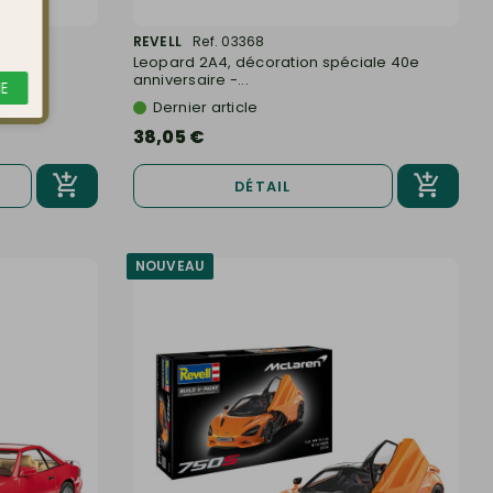
REVELL
Ref. 03368
 1/87
Leopard 2A4, décoration spéciale 40e
anniversaire -...
E
Dernier article
38,05 €
DÉTAIL
NOUVEAU