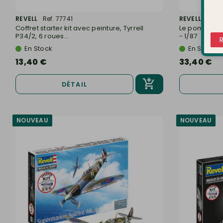
REVELL
Ref. 77741
REVELL
Ref. 
Coffret starter kit avec peinture, Tyrrell
Le pompier, H
P34/2, 6 roues...
- 1/87
En Stock
En Stock
13,40 €
33,40 €
DÉTAIL
NOUVEAU
NOUVEAU