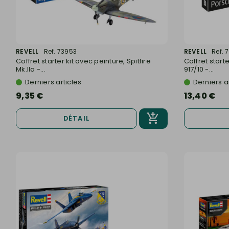
REVELL
Ref. 73953
REVELL
Ref. 
Coffret starter kit avec peinture, Spitfire
Coffret start
Mk.IIa -...
917/10 -...
Derniers articles
Derniers a
9,35 €
13,40 €
DÉTAIL