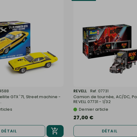
14588
REVELL
Ref. 07731
llite GTX '71, Street machine -
Camion de tournée, AC/DC, Po
.
REVELL 07731 - 1/32
rticles
Dernier article
27,00 €
DÉTAIL
DÉTAIL