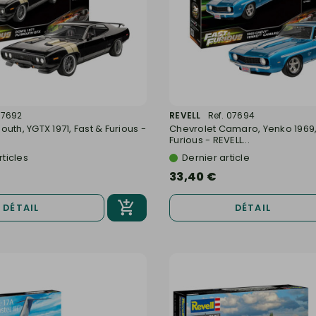
07692
REVELL
Ref. 07694
uth, YGTX 1971, Fast & Furious -
Chevrolet Camaro, Yenko 1969,
Furious - REVELL...
rticles
Dernier article
33,40 €
DÉTAIL
DÉTAIL