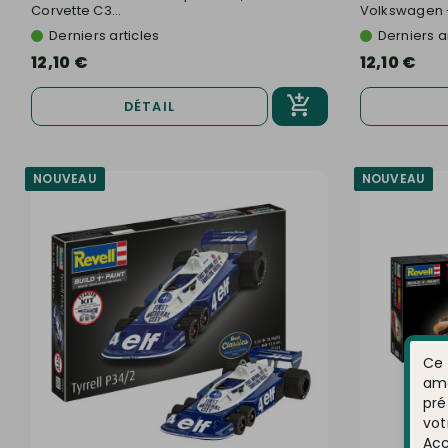
Corvette C3...
Volkswagen -
Derniers articles
Derniers a
12,10 €
12,10 €
DÉTAIL
NOUVEAU
NOUVEAU
Ce 
amé
pré
vot
Acc