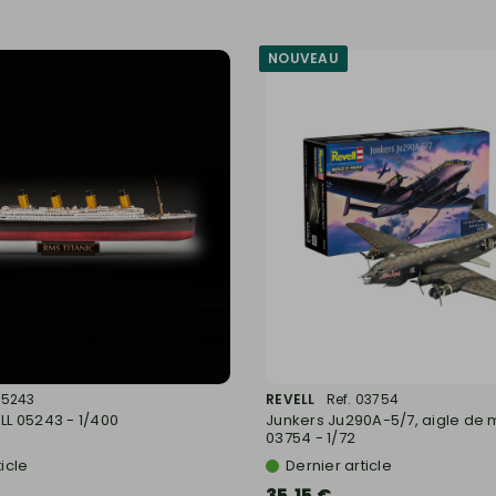
NOUVEAU
05243
REVELL
Ref. 03754
ELL 05243 - 1/400
Junkers Ju290A-5/7, aigle de m
03754 - 1/72
icle
Dernier article
35,15 €