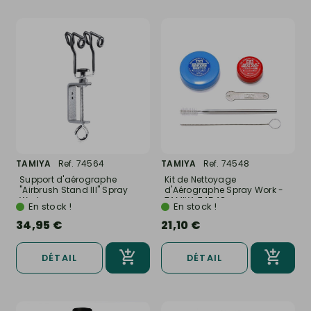
TAMIYA
Ref. 74564
TAMIYA
Ref. 74548
Support d'aérographe
Kit de Nettoyage
"Airbrush Stand III" Spray
d'Aérographe Spray Work -
Work...
TAMIYA 74548
En stock !
En stock !
34,95 €
21,10 €
DÉTAIL
DÉTAIL