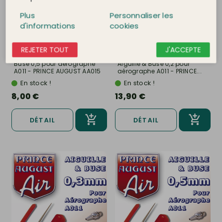
Plus
Personnaliser les
d'informations
cookies
PRINCE AUGUST AIR
Ref.
PRINCE AUGUST AIR
Ref.
REJETER TOUT
J'ACCEPTE
AA015
AA022
Buse 0,5 pour aérographe
Aiguille & Buse 0,2 pour
A011 - PRINCE AUGUST AA015
aérographe A011 - PRINCE...
En stock !
En stock !
8,00 €
13,90 €
DÉTAIL
DÉTAIL