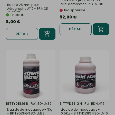
Pack Aérographe CS-36 +
Mini compresseur GTS-06
Buse 0.25 mm pour
-...
Aérographe A112 - PRINCE
Indisponible
AUGUST...
En stock !
92,00 €
8,00 €
DÉTAIL
DÉTAIL
BITTYDESIGN
Ref. BD-LM32
BITTYDESIGN
Ref. BD-LM16
Liquide de masquage - 1Kg
Liquide de masquage -
- BITTYDESIGN BD-LM32
0.5Kg - BITTYDESIGN BD-LM16