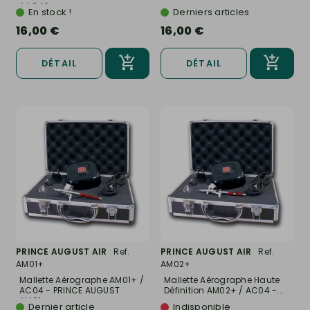
AAG40
En stock !
Derniers articles
16,00 €
16,00 €
DÉTAIL
DÉTAIL
PRINCE AUGUST AIR
Ref.
PRINCE AUGUST AIR
Ref.
AM01+
AM02+
Mallette Aérographe AM01+ /
Mallette Aérographe Haute
AC04 - PRINCE AUGUST
Définition AM02+ / AC04 -...
AM01+
Dernier article
Indisponible