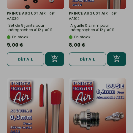
PRINCE AUGUST AIR
Ref.
PRINCE AUGUST AIR
Ref.
AA030
AA102
Set de 9 joints pour
Aiguille 0.2 mm pour
aérographes A112 / A011 -...
aérographes A112 / A011 -...
En stock !
En stock !
9,00 €
8,00 €
DÉTAIL
DÉTAIL