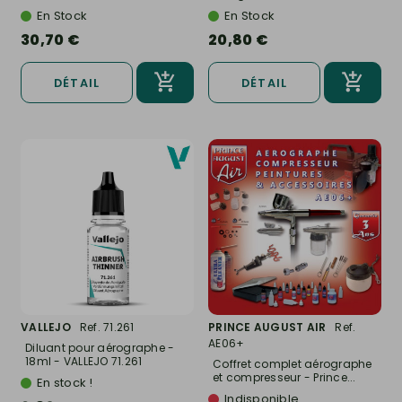
En Stock
En Stock
30,70 €
20,80 €
DÉTAIL
DÉTAIL
VALLEJO
Ref. 71.261
PRINCE AUGUST AIR
Ref.
AE06+
Diluant pour aérographe -
18ml - VALLEJO 71.261
Coffret complet aérographe
et compresseur - Prince...
En stock !
Indisponible