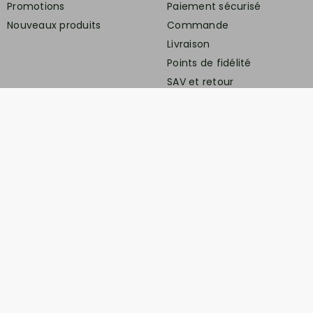
Promotions
Paiement sécurisé
Nouveaux produits
Commande
Livraison
Points de fidélité
SAV et retour
En savoir plus
Nous connaitre
Conditions générales de
ventes
Protection des données
personnelles
Mentions légales
Contactez-nous
Service client
Retrait gratuit à la boutique (10h-18h) :