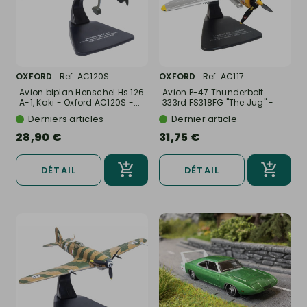
OXFORD
Ref. AC120S
OXFORD
Ref. AC117
Avion biplan Henschel Hs 126
Avion P-47 Thunderbolt
A-1, Kaki - Oxford AC120S -...
333rd FS318FG "The Jug" -
Oxford...
Derniers articles
Dernier article
28,90 €
31,75 €
DÉTAIL
DÉTAIL