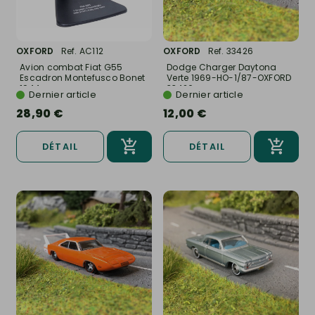
OXFORD
Ref. AC112
OXFORD
Ref. 33426
Avion combat Fiat G55
Dodge Charger Daytona
Escadron Montefusco Bonet
Verte 1969-HO-1/87-OXFORD
1944,...
33426
Dernier article
Dernier article
28,90 €
12,00 €
DÉTAIL
DÉTAIL