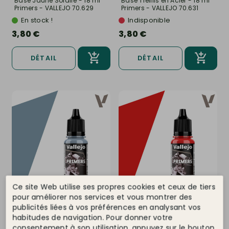
Base Jaune Solaire - 18 ml
Base Treillis en Acier - 18 ml
Primers - VALLEJO 70.629
Primers - VALLEJO 70.631
En stock !
Indisponible
3,80 €
3,80 €
DÉTAIL
DÉTAIL
Ce site Web utilise ses propres cookies et ceux de tiers
pour améliorer nos services et vous montrer des
VALLEJO
Ref. 70.630
VALLEJO
Ref. 70.632
publicités liées à vos préférences en analysant vos
Base Gris Acier - 18 ml
Base Rouge Sang - 18 ml
habitudes de navigation. Pour donner votre
Primers - VALLEJO 70.630
Primers - VALLEJO 70.632
consentement à son utilisation, appuyez sur le bouton
En stock !
En stock !