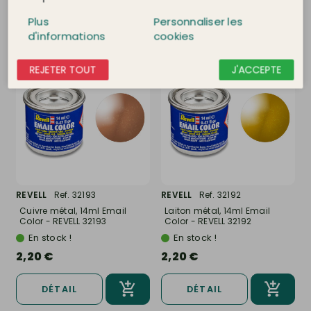
DÉTAIL
DÉTAIL
Plus
Personnaliser les
d'informations
cookies
REJETER TOUT
J'ACCEPTE
REVELL
Ref. 32193
REVELL
Ref. 32192
Cuivre métal, 14ml Email
Laiton métal, 14ml Email
Color - REVELL 32193
Color - REVELL 32192
En stock !
En stock !
2,20 €
2,20 €
DÉTAIL
DÉTAIL