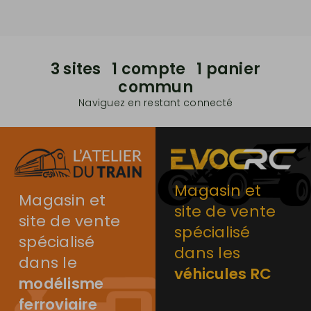
3 sites 1 compte 1 panier
commun
Naviguez en restant connecté
Magasin et
Magasin et
site de vente
site de vente
spécialisé
spécialisé
dans les
dans le
véhicules RC
modélisme
ferroviaire