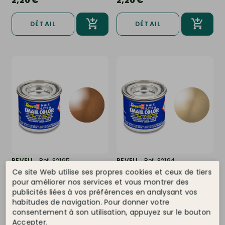
2,20 €
2,20 €
DÉTAIL
DÉTAIL
REVELL
Ref. 32195
REVELL
Ref. 32194
Ce site Web utilise ses propres cookies et ceux de tiers
Bronze métal, 14ml Email
Or métal, 14ml Email Color -
Color - REVELL 32195
REVELL 32194
pour améliorer nos services et vous montrer des
En stock !
Indisponible
publicités liées à vos préférences en analysant vos
habitudes de navigation. Pour donner votre
2,20 €
2,20 €
consentement à son utilisation, appuyez sur le bouton
Accepter.