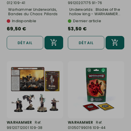
012 109-41
99120207175 91-76
Warhammer Underworlds,
Underworlds : Blades of the
Bandes du Chaos: Pillards
hollow king - WARHAMMER...
de...
Indisponible
Dernier article
69,50 €
53,50 €
DÉTAIL
DÉTAIL
WARHAMMER
Ref.
WARHAMMER
Ref.
99120712001 109-38
01050799016 109-44