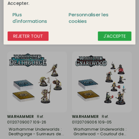
GardeBraise - WARHAMMER
Wintermaw - WARHAMMER
Accepter.
34-001
109-29
Indisponible
Derniers articles
Plus
Personnaliser les
79,99 €
74,99 €
d'informations
cookies
DÉTAIL
DÉTAIL
REJETER TOUT
J'ACCEPTE
WARHAMMER
Ref.
WARHAMMER
Ref.
01120709007 109-26
01120709006 109-05
Warhammer Underworlds :
Warhammer Underworlds :
Deathgorge - Surineurs de...
Gnarlwood – Courlouf de...