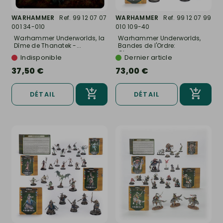
WARHAMMER
Ref. 99 12 07 07
WARHAMMER
Ref. 99 12 07 99
001 34-010
010 109-40
Warhammer Underworlds, la
Warhammer Underworlds,
Dîme de Thanatek -...
Bandes de l'Ordre:
Glaneurs...
Indisponible
Dernier article
37,50 €
73,00 €
DÉTAIL
DÉTAIL