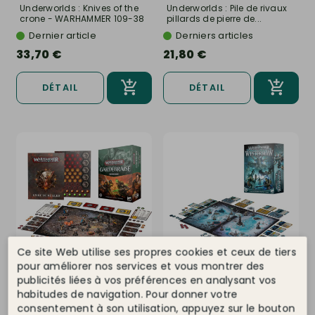
Underworlds : Knives of the
Underworlds : Pile de rivaux
crone - WARHAMMER 109-38
pillards de pierre de...
Dernier article
Derniers articles
33,70 €
21,80 €
DÉTAIL
DÉTAIL
Ce site Web utilise ses propres cookies et ceux de tiers
pour améliorer nos services et vous montrer des
publicités liées à vos préférences en analysant vos
WARHAMMER
Ref.
WARHAMMER
Ref.
01010799027 34-001
01010799023 109-29
habitudes de navigation. Pour donner votre
consentement à son utilisation, appuyez sur le bouton
Warhammer Underworlds :
Warhammer Underworlds :