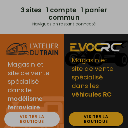
3 sites 1 compte 1 panier
commun
Naviguez en restant connecté
Magasin et
Magasin et
site de vente
site de vente
spécialisé
spécialisé
dans les
dans le
véhicules RC
modélisme
ferroviaire
VISITER LA
VISITER LA
BOUTIQUE
BOUTIQUE