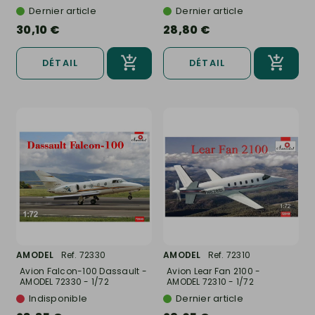
Dernier article
Dernier article
30,10 €
28,80 €
DÉTAIL
DÉTAIL
AMODEL
Ref. 72330
AMODEL
Ref. 72310
Avion Falcon-100 Dassault -
Avion Lear Fan 2100 -
AMODEL 72330 - 1/72
AMODEL 72310 - 1/72
Indisponible
Dernier article