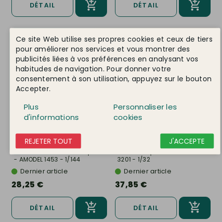
DÉTAIL
DÉTAIL
Ce site Web utilise ses propres cookies et ceux de tiers
pour améliorer nos services et vous montrer des
publicités liées à vos préférences en analysant vos
habitudes de navigation. Pour donner votre
consentement à son utilisation, appuyez sur le bouton
Accepter.
Plus
Personnaliser les
d'informations
cookies
REJETER TOUT
J'ACCEPTE
AMODEL
Ref. 1453
AMODEL
Ref. 3201
Canadair CL-215 "Scooper"
Avion Nieuport 16c - AMODEL
- AMODEL 1453 - 1/144
3201 - 1/32
Dernier article
Dernier article
28,25 €
37,85 €
DÉTAIL
DÉTAIL