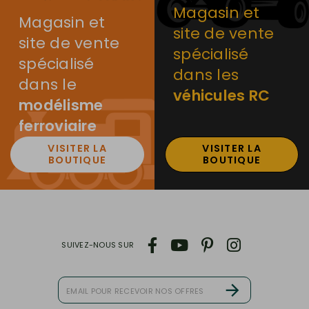
Magasin et
Magasin et
site de vente
site de vente
spécialisé
spécialisé
dans les
dans le
véhicules RC
modélisme
ferroviaire
VISITER LA
VISITER LA
BOUTIQUE
BOUTIQUE
SUIVEZ-NOUS SUR