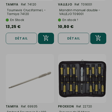
TAMIYA
Ref. 74120
VALLEJO
Ref. T09001
Tournevis Cruciforme L -
Mandrin manuel double -
Tamiya 74120
VALLEJO T09001
En Stock
En stock !
13,25 €
10,80 €
DÉTAIL
DÉTAIL
TAMIYA
Ref. 69935
PROXXON
Ref. 22720