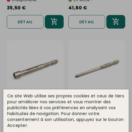
35,50 €
41,80 €
DÉTAIL
DÉTAIL
Ce site Web utilise ses propres cookies et ceux de tiers
pour améliorer nos services et vous montrer des
TAMIYA
Ref. 69934
TAMIYA
Ref. 69932
publicités liées à vos préférences en analysant vos
Embout 7mm Hexagonal, de
Embout Tournevis L (+)
habitudes de navigation. Pour donner votre
précision pour Tournevis...
Court, 2 x 55 mm - TAMIYA
69932
consentement à son utilisation, appuyez sur le bouton
Dernier article
Dernier article
Accepter.
10,85 €
9,95 €