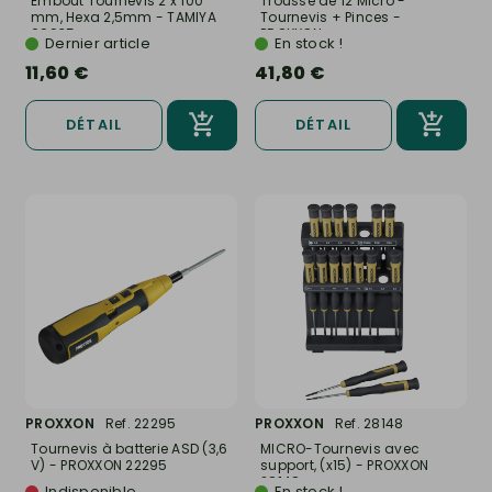
Embout Tournevis 2 x 100
Trousse de 12 Micro -
mm, Hexa 2,5mm - TAMIYA
Tournevis + Pinces -
69935
PROXXON...
Dernier article
En stock !
11,60 €
41,80 €
DÉTAIL
DÉTAIL
PROXXON
Ref. 22295
PROXXON
Ref. 28148
Tournevis à batterie ASD (3,6
MICRO-Tournevis avec
V) - PROXXON 22295
support, (x15) - PROXXON
28148
Indisponible
En stock !