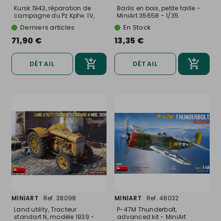
Kursk 1943, réparation de
Barils en bois, petite taille -
campagne du Pz.Kpfw. IV,
MiniArt 35658 - 1/35
big...
Derniers articles
En Stock
71,90 €
13,35 €
DÉTAIL
DÉTAIL
MINIART
Ref. 38098
MINIART
Ref. 48032
Land utility, Tracteur
P-47M Thunderbolt,
standart N, modèle 1939 -
advanced kit - MiniArt