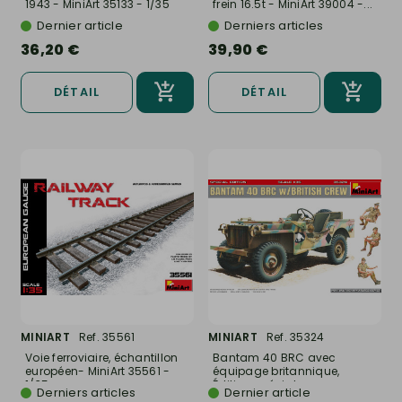
1943 - MiniArt 35133 - 1/35
frein 16.5t - MiniArt 39004 -...
Dernier article
Derniers articles
36,20 €
39,90 €
DÉTAIL
DÉTAIL
MINIART
Ref. 35561
MINIART
Ref. 35324
Voie ferroviaire, échantillon
Bantam 40 BRC avec
européen- MiniArt 35561 -
équipage britannique,
1/35
Édition spéciale...
Derniers articles
Dernier article