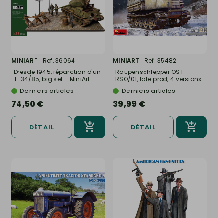
MINIART
Ref. 36064
MINIART
Ref. 35482
Dresde 1945, réparation d'un
Raupenschlepper OST
T-34/85, big set - MiniArt...
RSO/01, late prod, 4 versions
-...
Derniers articles
Derniers articles
74,50 €
39,99 €
DÉTAIL
DÉTAIL