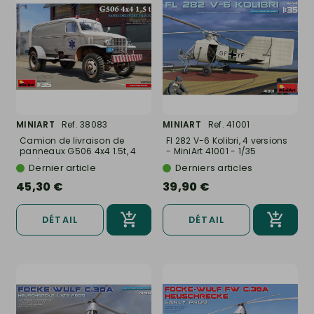
MINIART
Ref. 38083
MINIART
Ref. 41001
Camion de livraison de
FI 282 V-6 Kolibri, 4 versions
panneaux G506 4x4 1.5t, 4
- MiniArt 41001 - 1/35
versions...
Dernier article
Derniers articles
45,30 €
39,90 €
DÉTAIL
DÉTAIL