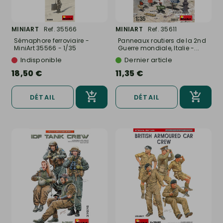
MINIART
Ref. 35566
MINIART
Ref. 35611
Sémaphore ferroviaire -
Panneaux routiers de la 2nd
MiniArt 35566 - 1/35
Guerre mondiale, Italie -...
Indisponible
Dernier article
18,50 €
11,35 €
DÉTAIL
DÉTAIL