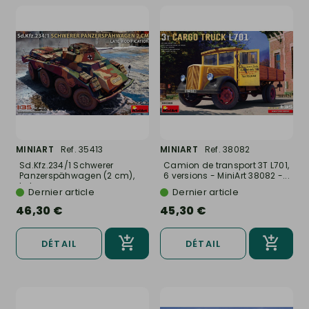
MINIART
Ref. 35413
MINIART
Ref. 38082
Sd.Kfz.234/1 Schwerer
Camion de transport 3T L701,
Panzerspähwagen (2 cm),
6 versions - MiniArt 38082 -...
Late...
Dernier article
Dernier article
46,30 €
45,30 €
DÉTAIL
DÉTAIL