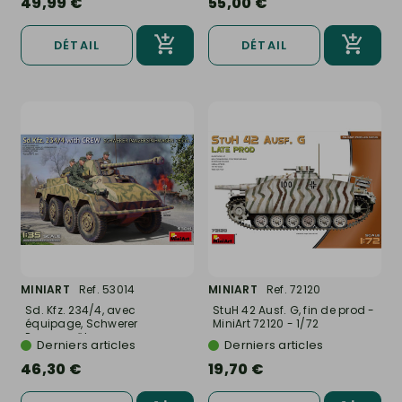
49,99 €
55,00 €
DÉTAIL
DÉTAIL
MINIART
Ref. 53014
MINIART
Ref. 72120
Sd. Kfz. 234/4, avec
StuH 42 Ausf. G, fin de prod -
équipage, Schwerer
MiniArt 72120 - 1/72
Panzerspähwagen...
Derniers articles
Derniers articles
46,30 €
19,70 €