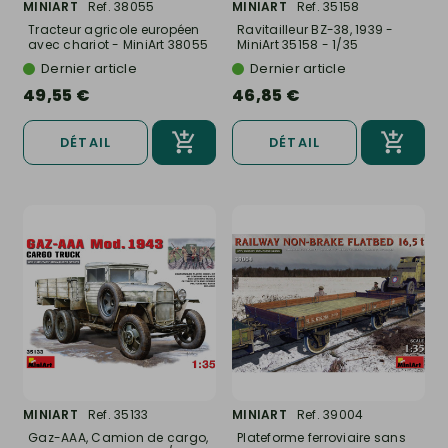
MINIART
Ref. 38055
MINIART
Ref. 35158
Tracteur agricole européen
Ravitailleur BZ-38, 1939 -
avec chariot - MiniArt 38055
MiniArt 35158 - 1/35
-...
Dernier article
Dernier article
49,55 €
46,85 €
DÉTAIL
DÉTAIL
MINIART
Ref. 35133
MINIART
Ref. 39004
Gaz-AAA, Camion de cargo,
Plateforme ferroviaire sans