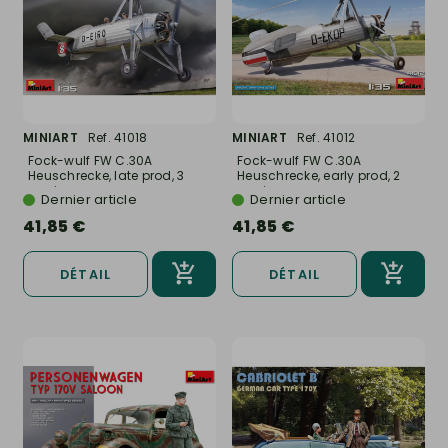
MINIART
Ref. 41018
MINIART
Ref. 41012
Fock-wulf FW C.30A
Fock-wulf FW C.30A
Heuschrecke, late prod, 3
Heuschrecke, early prod, 2
versions -...
versions -...
Dernier article
Dernier article
41,85 €
41,85 €
DÉTAIL
DÉTAIL