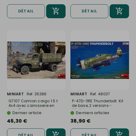
DÉTAIL
DÉTAIL
MINIART
Ref. 35386
MINIART
Ref. 48037
G7107 Camion cargo 1.5 t
P-47D-11RE Thunderbolt. Kit
4x4 avec carrosserie en
de base, 2 versions -
bois, 5...
MiniArt...
Dernier article
Derniers articles
45,30 €
38,90 €
DÉTAIL
DÉTAIL