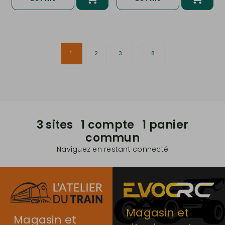
…
1
2
3
8
3 sites 1 compte 1 panier
commun
Naviguez en restant connecté
Magasin et
Magasin et