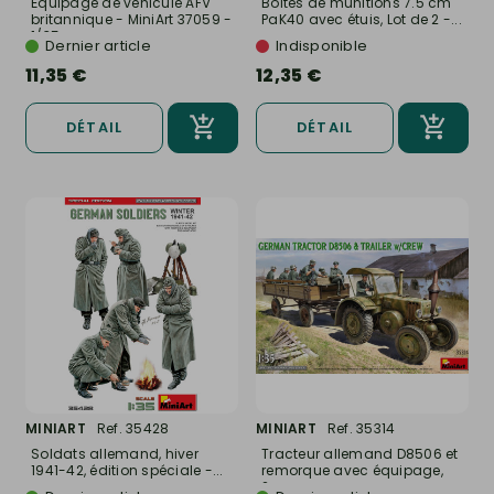
Équipage de véhicule AFV
Boîtes de munitions 7.5 cm
britannique - MiniArt 37059 -
PaK40 avec étuis, Lot de 2 -...
1/35
Dernier article
Indisponible
11,35 €
12,35 €
DÉTAIL
DÉTAIL
MINIART
Ref. 35428
MINIART
Ref. 35314
Soldats allemand, hiver
Tracteur allemand D8506 et
1941-42, édition spéciale -...
remorque avec équipage,
2...