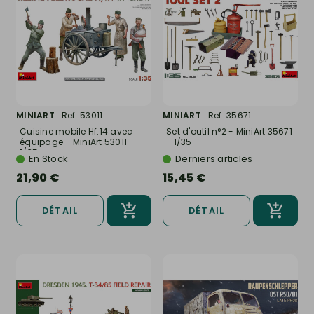
MINIART
Ref. 53011
MINIART
Ref. 35671
Cuisine mobile Hf.14 avec
Set d'outil n°2 - MiniArt 35671
équipage - MiniArt 53011 -
- 1/35
1/35
En Stock
Derniers articles
21,90 €
15,45 €
DÉTAIL
DÉTAIL