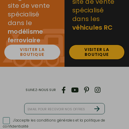
site de vente
site de vente
spécialisé
spécialisé
dans les
dans le
véhicules RC
modélisme
ferroviaire
VISITER LA
VISITER LA
BOUTIQUE
BOUTIQUE
SUIVEZ-NOUS SUR
J'accepte les conditions générales et la politique de

confidentialité