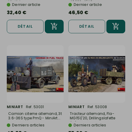
MiniArt...
48032- 1/48
Dernier article
Dernier article
32,40 €
46,50 €
DÉTAIL
DÉTAIL
MINIART
Ref. 53031
MINIART
Ref. 53008
Camion citerne allemand, 3t
Tracteur allemand, Fla-
3.6-36S type PmQ - MiniArt...
MG151/20, Drillingslafette
Auf...
Derniers articles
Derniers articles