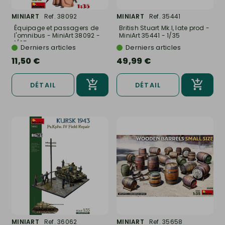
MINIART
Ref. 38092
MINIART
Ref. 35441
Équipage et passagers de
British Stuart Mk.I, late prod -
l'omnibus - MiniArt 38092 -
MiniArt 35441 - 1/35
1/35
Derniers articles
Derniers articles
11,50 €
49,99 €
DÉTAIL
DÉTAIL
MINIART
Ref. 36062
MINIART
Ref. 35658