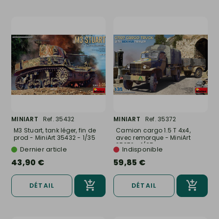
MINIART
Ref. 35432
MINIART
Ref. 35372
M3 Stuart, tank léger, fin de
Camion cargo 1.5 T 4x4,
prod - MiniArt 35432 - 1/35
avec remorque - MiniArt
35372 - 1/35
Dernier article
Indisponible
43,90 €
59,85 €
DÉTAIL
DÉTAIL