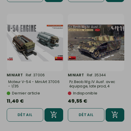
MINIART
Ref. 37006
MINIART
Ref. 35344
Moteur V-54 - MiniArt 37006
Pz.Beob.Wg.IV Ausf. avec
- 1/35
équipage, late prod, 4
versions...
Dernier article
Indisponible
11,40 €
49,55 €
DÉTAIL
DÉTAIL