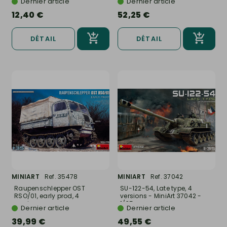
Dernier article
Dernier article
12,40 €
52,25 €
DÉTAIL
DÉTAIL
MINIART
Ref. 35478
MINIART
Ref. 37042
Raupenschlepper OST
SU-122-54, Late type, 4
RSO/01, early prod, 4
versions - MiniArt 37042 -
versions -...
1/35
Dernier article
Dernier article
39,99 €
49,55 €