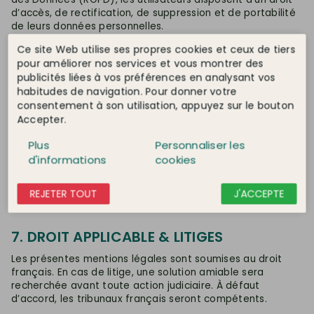
d’accès, de rectification, de suppression et de portabilité
de leurs données personnelles.
Données collectées :
Nom, prénom, email, adresse,
Ce site Web utilise ses propres cookies et ceux de tiers
téléphone, historique de commandes.
pour améliorer nos services et vous montrer des
publicités liées à vos préférences en analysant vos
Finalités :
Gestion des commandes, service client, envoi
habitudes de navigation. Pour donner votre
de newsletters.
consentement à son utilisation, appuyez sur le bouton
Gestion des droits :
Pour exercer vos droits, contactez-
Accepter.
nous à
contact@latelierdutrain.com
.
Plus
Personnaliser les
Cookies :
Ce site utilise des cookies pour améliorer
d'informations
cookies
l’expérience utilisateur et mesurer l’audience. Vous pouvez
gérer vos préférences dans les paramètres de votre
navigateur.
REJETER TOUT
J'ACCEPTE
7. DROIT APPLICABLE & LITIGES
Les présentes mentions légales sont soumises au droit
français. En cas de litige, une solution amiable sera
recherchée avant toute action judiciaire. À défaut
d’accord, les tribunaux français seront compétents.