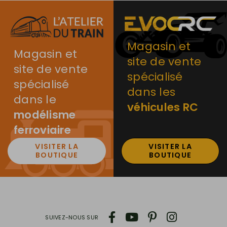
Magasin et
Magasin et
site de vente
site de vente
spécialisé
spécialisé
dans les
dans le
véhicules RC
modélisme
ferroviaire
VISITER LA
VISITER LA
BOUTIQUE
BOUTIQUE
SUIVEZ-NOUS SUR