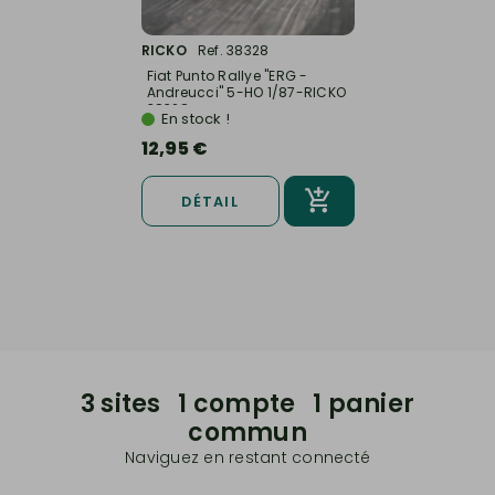
RICKO
Ref. 38328
Fiat Punto Rallye "ERG -
Andreucci" 5-HO 1/87-RICKO
38328
En stock !
12,95 €
DÉTAIL
3 sites 1 compte 1 panier
commun
Naviguez en restant connecté