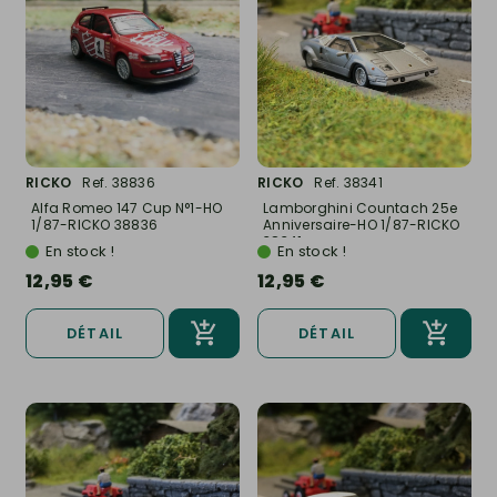
RICKO
Ref. 38836
RICKO
Ref. 38341
Alfa Romeo 147 Cup N°1-HO
Lamborghini Countach 25e
1/87-RICKO 38836
Anniversaire-HO 1/87-RICKO
38341
En stock !
En stock !
12,95 €
12,95 €
DÉTAIL
DÉTAIL