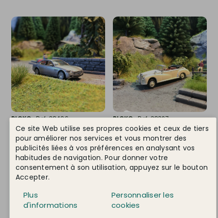
RICKO
Ref. 38406
RICKO
Ref. 38327
Ce site Web utilise ses propres cookies et ceux de tiers
Maserati Quattroporte-HO
Mercedes 300C Cabriolet-
1/87-RICKO 38406
HO 1/87-RICKO 38327
pour améliorer nos services et vous montrer des
publicités liées à vos préférences en analysant vos
En stock !
Dernier article
habitudes de navigation. Pour donner votre
12,95 €
12,95 €
consentement à son utilisation, appuyez sur le bouton
Accepter.
DÉTAIL
DÉTAIL
Plus
Personnaliser les
d'informations
cookies