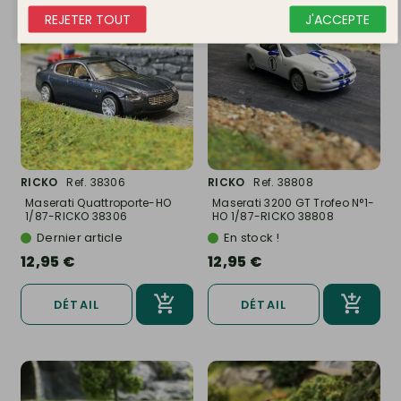
REJETER TOUT
J'ACCEPTE
RICKO
Ref. 38306
RICKO
Ref. 38808
Maserati Quattroporte-HO
Maserati 3200 GT Trofeo N°1-
1/87-RICKO 38306
HO 1/87-RICKO 38808
Dernier article
En stock !
12,95 €
12,95 €
DÉTAIL
DÉTAIL