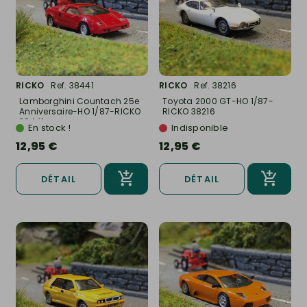
RICKO
Ref. 38441
RICKO
Ref. 38216
Lamborghini Countach 25e
Toyota 2000 GT-HO 1/87-
Anniversaire-HO 1/87-RICKO
RICKO 38216
38441
En stock !
Indisponible
12,95 €
12,95 €
DÉTAIL
DÉTAIL