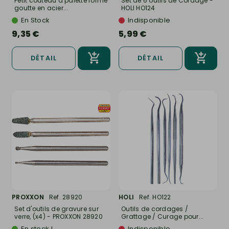
Petit couteau à palette forme
Set de 6 outils de Cordage -
goutte en acier...
HOLI HO124
En Stock
Indisponible
9,35 €
5,99 €
DÉTAIL
DÉTAIL
PROXXON
Ref. 28920
HOLI
Ref. HO122
Set d'outils de gravure sur
Outils de cordages /
verre, (x4) - PROXXON 28920
Grattage / Curage pour...
En stock !
Indisponible