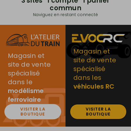
3 sites 1 compte 1 panier
commun
Naviguez en restant connecté
Magasin et
Magasin et
site de vente
site de vente
spécialisé
spécialisé
dans les
dans le
véhicules RC
modélisme
ferroviaire
VISITER LA
VISITER LA
BOUTIQUE
BOUTIQUE