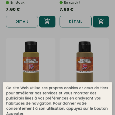
En stock !
En stock !
7,60 €
7,60 €
DÉTAIL
DÉTAIL
Ce site Web utilise ses propres cookies et ceux de tiers
PRINCE AUGUST
Ref. PP106
PRINCE AUGUST
Ref. PP108
pour améliorer nos services et vous montrer des
Base Acrylique Polyuréthane,
Base Acrylique Polyuréthane,
publicités liées à vos préférences en analysant vos
Jaune Foncé All 60ml -...
Vert Marron 60ml -...
habitudes de navigation. Pour donner votre
En stock !
En stock !
consentement à son utilisation, appuyez sur le bouton
Accepter.
7,60 €
7,60 €