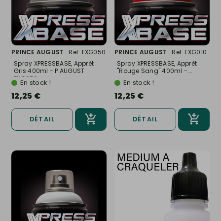
PRINCE AUGUST
Ref. FXG050
PRINCE AUGUST
Ref. FXG010
Spray XPRESSBASE, Apprêt
Spray XPRESSBASE, Apprêt
Gris 400ml - P.AUGUST
"Rouge Sang" 400ml -...
FXG050
En stock !
En stock !
12,25 €
12,25 €
DÉTAIL
DÉTAIL