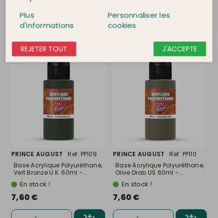
Plus
Personnaliser les
DÉTAIL
DÉTAIL
d'informations
cookies
REJETER TOUT
J'ACCEPTE
PRINCE AUGUST
Ref. PP109
PRINCE AUGUST
Ref. PP110
Base Acrylique Polyuréthane,
Base Acrylique Polyuréthane,
Vert Bronze U.K. 60ml -...
Olive Drab US 60ml -...
En stock !
En stock !
7,60 €
7,60 €