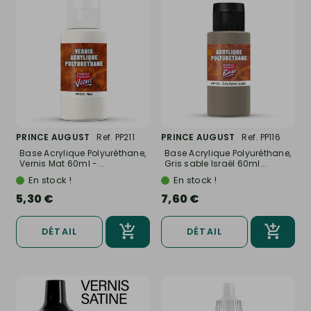
PRINCE AUGUST
Ref. PP211
PRINCE AUGUST
Ref. PP116
Base Acrylique Polyuréthane,
Base Acrylique Polyuréthane,
Vernis Mat 60ml -...
Gris sable Israël 60ml...
En stock !
En stock !
5,30 €
7,60 €
DÉTAIL
DÉTAIL