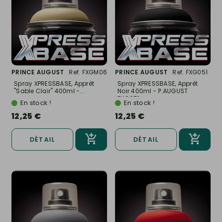
PRINCE AUGUST
Ref. FXGM06
PRINCE AUGUST
Ref. FXG051
Spray XPRESSBASE, Apprêt
Spray XPRESSBASE, Apprêt
"Sable Clair" 400ml -...
Noir 400ml - P.AUGUST
FXG051
En stock !
En stock !
12,25 €
12,25 €
DÉTAIL
DÉTAIL