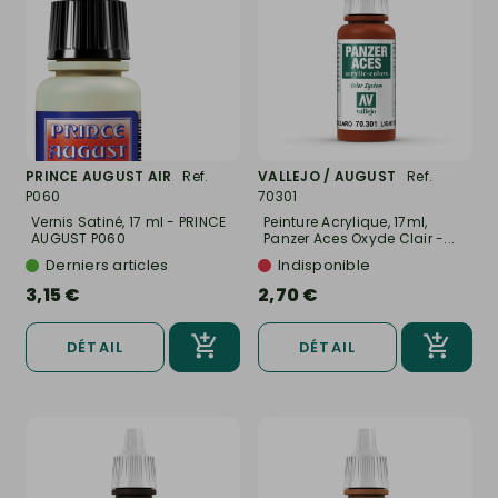
PRINCE AUGUST AIR
Ref.
VALLEJO / AUGUST
Ref.
P060
70301
Vernis Satiné, 17 ml - PRINCE
Peinture Acrylique, 17ml,
AUGUST P060
Panzer Aces Oxyde Clair -...
Derniers articles
Indisponible
3,15 €
2,70 €
DÉTAIL
DÉTAIL