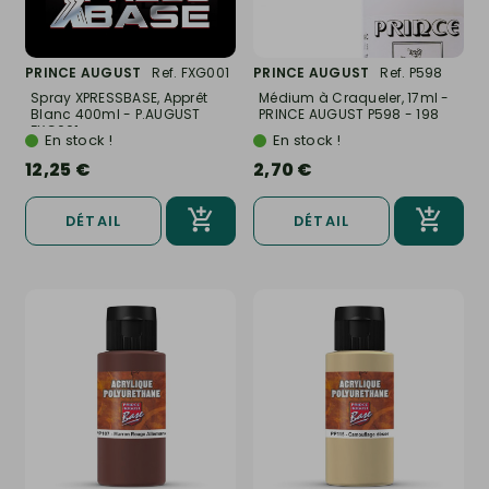
PRINCE AUGUST
Ref. FXG001
PRINCE AUGUST
Ref. P598
Spray XPRESSBASE, Apprêt
Médium à Craqueler, 17ml -
Blanc 400ml - P.AUGUST
PRINCE AUGUST P598 - 198
FXG001
En stock !
En stock !
12,25 €
2,70 €
DÉTAIL
DÉTAIL