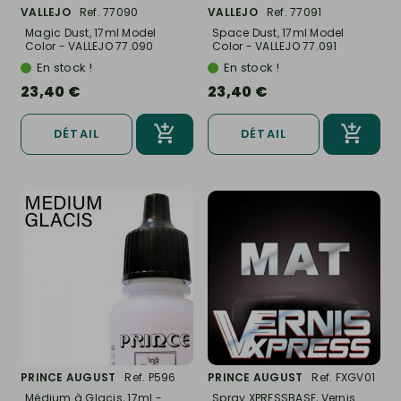
VALLEJO
Ref. 77090
VALLEJO
Ref. 77091
Magic Dust, 17ml Model
Space Dust, 17ml Model
Color - VALLEJO 77.090
Color - VALLEJO 77.091
En stock !
En stock !
23,40 €
23,40 €
DÉTAIL
DÉTAIL
PRINCE AUGUST
Ref. P596
PRINCE AUGUST
Ref. FXGV01
Médium à Glacis, 17ml -
Spray XPRESSBASE, Vernis