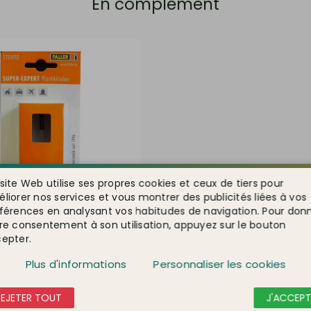
En complément
site Web utilise ses propres cookies et ceux de tiers pour
liorer nos services et vous montrer des publicités liées à vos
férences en analysant vos habitudes de navigation. Pour don
re consentement à son utilisation, appuyez sur le bouton
epter.
70490
Plus d'informations
Personnaliser les cookies
aquette avec bec de
LER 170490
REJETER TOUT
J'ACCEPT