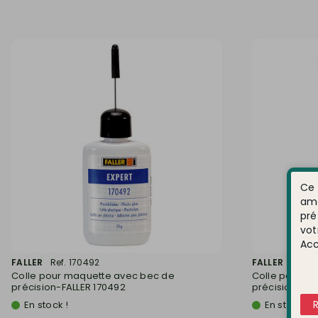
Ce 
amé
pré
vot
Acc
FALLER
Ref. 170492
FALLER
Ref. 1
Colle pour maquette avec bec de
Colle pour m
précision-FALLER 170492
précision-FAL
En stock !
En stock !