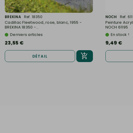
BREKINA
Ref. 18350
NOCH
Ref. 61
Cadillac Fleetwood, rose, blanc, 1955 -
Peinture Acry
BREKINA 18350 -...
NOCH 61195
Derniers articles
En stock !
23,55 €
9,49 €
DÉTAIL