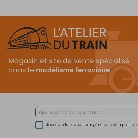
Magasin et site de vente spécialisé
dans le
modélisme ferroviaire
J'accepte les conditions générales et la politiqu
