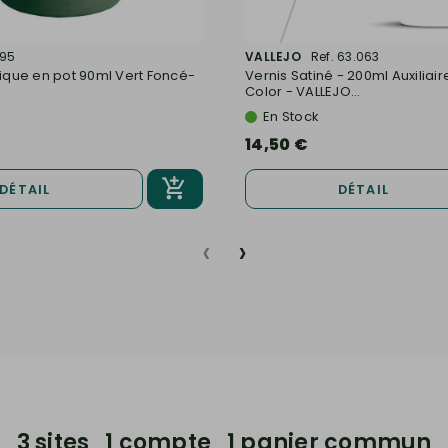
195
VALLEJO
Ref. 63.063
lique en pot 90ml Vert Foncé-
Vernis Satiné - 200ml Auxilia
Color - VALLEJO...
En Stock
14,50 €
DÉTAIL
DÉTAIL
‹
›
3 sites 1 compte 1 panier commun