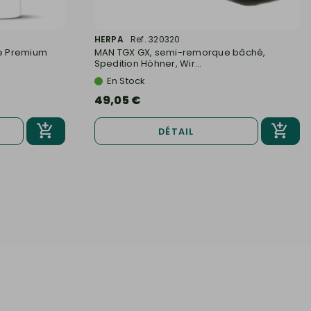
HERPA
Ref. 320320
ire Premium
MAN TGX GX, semi-remorque bâché,
Spedition Höhner, Wir...
En Stock
49,05 €
DÉTAIL