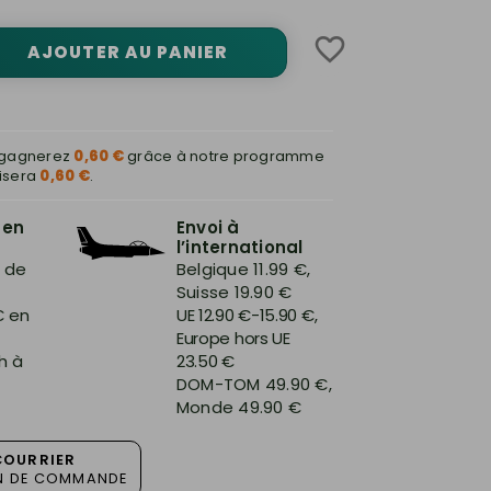
favorite_border
AJOUTER AU PANIER
s gagnerez
0,60 €
grâce à notre programme
lisera
0,60 €
.
 en
Envoi à
l’international
r de
Belgique 11.99 €,
Suisse 19.90 €
€ en
UE 12.90 €-15.90 €,
Europe hors UE
h à
23.50 €
DOM-TOM 49.90 €,
Monde 49.90 €
COURRIER
ON DE COMMANDE