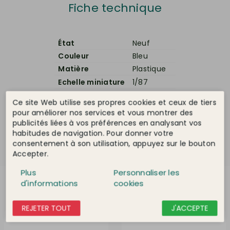
Fiche technique
État
Neuf
Couleur
Bleu
Matière
Plastique
Echelle miniature
1/87
Constructeur
Peterbilt
Ce site Web utilise ses propres cookies et ceux de tiers
Type véhicule
Camion
pour améliorer nos services et vous montrer des
Année de sortie
1961 à 1980
publicités liées à vos préférences en analysant vos
habitudes de navigation. Pour donner votre
consentement à son utilisation, appuyez sur le bouton
Accepter.
Plus
Personnaliser les
Dans la même catégorie
d'informations
cookies
REJETER TOUT
J'ACCEPTE