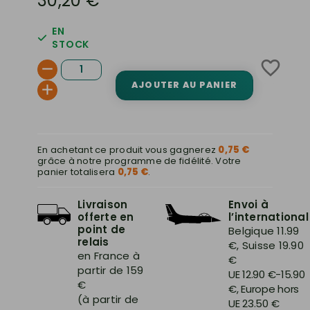
30,20 €
EN
STOCK
favorite_border
AJOUTER AU PANIER
En achetant ce produit vous gagnerez
0,75 €
grâce à notre programme de fidélité. Votre
panier totalisera
0,75 €
.
Livraison
Envoi à
offerte en
l’international
point de
Belgique 11.99
relais
€, Suisse 19.90
en France à
€
partir de 159
UE 12.90 €-15.90
€
€, Europe hors
(à partir de
UE 23.50 €