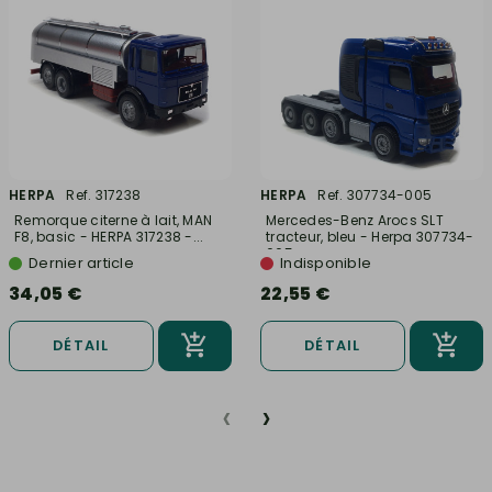
HERPA
Ref. 317238
HERPA
Ref. 307734-005
Remorque citerne à lait, MAN
Mercedes-Benz Arocs SLT
F8, basic - HERPA 317238 -...
tracteur, bleu - Herpa 307734-
005...
Dernier article
Indisponible
34,05 €
22,55 €
DÉTAIL
DÉTAIL
‹
›