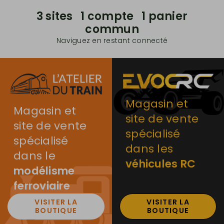
3 sites 1 compte 1 panier
commun
Naviguez en restant connecté
Magasin et
Magasin et
site de vente
site de vente
spécialisé
spécialisé
dans les
dans le
véhicules RC
modélisme
ferroviaire
VISITER LA
VISITER LA
BOUTIQUE
BOUTIQUE