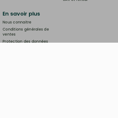
En savoir plus
Nous connaitre
Conditions générales de
ventes
Protection des données
personnelles
Mentions légales
Contactez-nous
Service client
Retrait gratuit à la boutique (10h-18h) :
Avenue du modéliste - 1160 rue de la Bergeresse
- 45160 Olivet
Commande / SAV :
02 38 58 29 39
Contactez nous du mardi au samedi
de
10h à 12h et de 14h à 18h
Email :
contact@minimakit.com