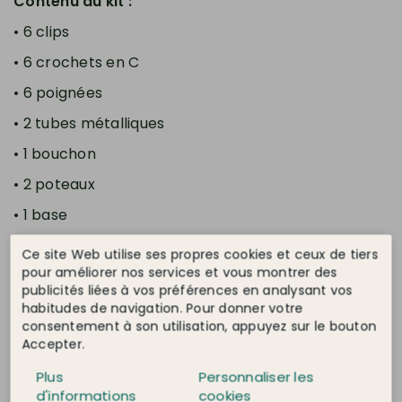
Contenu du kit :
• 6 clips
• 6 crochets en C
• 6 poignées
• 2 tubes métalliques
• 1 bouchon
• 2 poteaux
• 1 base
• 1 plateau métallique
Ce site Web utilise ses propres cookies et ceux de tiers
pour améliorer nos services et vous montrer des
Fiche technique
publicités liées à vos préférences en analysant vos
habitudes de navigation. Pour donner votre
consentement à son utilisation, appuyez sur le bouton
Accepter.
État
Neuf
Plus
Personnaliser les
d'informations
cookies