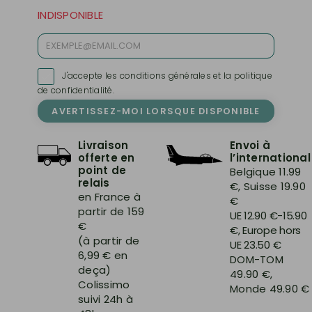
INDISPONIBLE
J'accepte les conditions générales et la politique

de confidentialité.
AVERTISSEZ-MOI LORSQUE DISPONIBLE
Livraison
Envoi à
offerte en
l’international
point de
Belgique 11.99
relais
€, Suisse 19.90
en France à
€
partir de 159
UE 12.90 €-15.90
€
€, Europe hors
(à partir de
UE 23.50 €
6,99 € en
DOM-TOM
deça)
49.90 €,
Colissimo
Monde 49.90 €
suivi 24h à