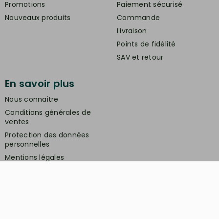
Promotions
Paiement sécurisé
Nouveaux produits
Commande
Livraison
Points de fidélité
SAV et retour
En savoir plus
Nous connaitre
Conditions générales de
ventes
Protection des données
personnelles
Mentions légales
Contactez-nous
Service client
Retrait gratuit à la boutique (10h-18h) :