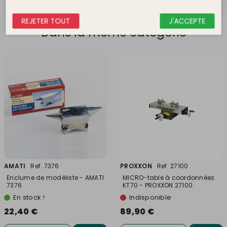
REJETER TOUT
J'ACCEPTE
Dans la même catégorie
AMATI
Ref. 7376
PROXXON
Ref. 27100
Enclume de modéliste - AMATI
MICRO-table à coordonnées
7376
KT70 - PROXXON 27100
En stock !
Indisponible
22,40 €
89,90 €